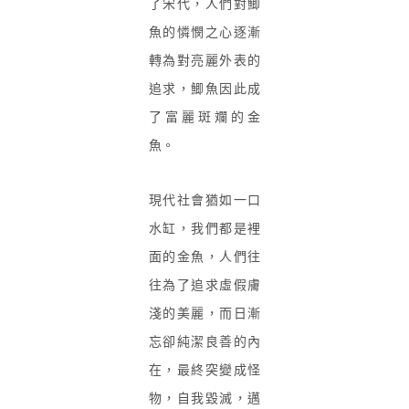
了宋代，人們對鯽
魚的憐憫之心逐漸
轉為對亮麗外表的
追求，鯽魚因此成
了富麗斑斕的金
魚。
現代社會猶如一口
水缸，我們都是裡
面的金魚，人們往
往為了追求虛假膚
淺的美麗，而日漸
忘卻純潔良善的內
在，最終突變成怪
物，自我毀滅，邁