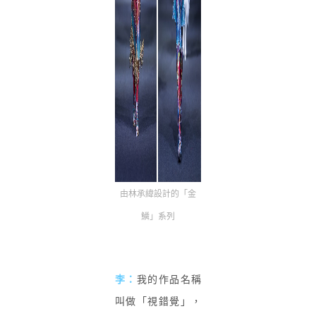
由林承緯設計的「金
鱗」系列
李：
我的作品名稱
叫做「視錯覺」，