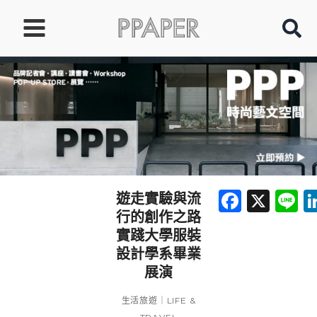
跳
至
主
要
內
容
Faceb
X
L
遊走實驗與流
行的創作之路
實踐大學服裝
設計學系畢業
展演
生活旅遊｜LIFE &