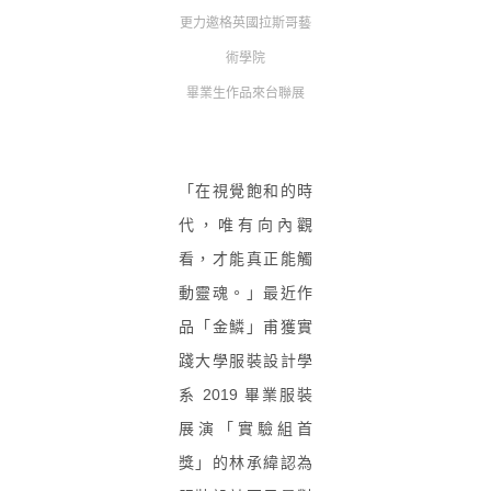
更力邀格英國拉斯哥藝
術學院
畢業生作品來台聯展
「在視覺飽和的時
代，唯有向內觀
看，才能真正能觸
動靈魂。」最近作
品「金鱗」甫獲實
踐大學服裝設計學
系 2019 畢業服裝
展演「實驗組首
獎」的林承緯認為