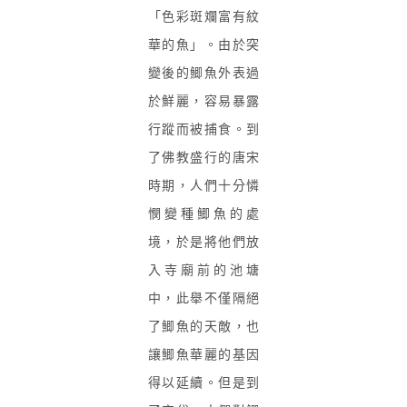
「色彩斑斕富有紋
華的魚」。由於突
變後的鯽魚外表過
於鮮麗，容易暴露
行蹤而被捕食。到
了佛教盛行的唐宋
時期，人們十分憐
憫變種鯽魚的處
境，於是將他們放
入寺廟前的池塘
中，此舉不僅隔絕
了鯽魚的天敵，也
讓鯽魚華麗的基因
得以延續。但是到