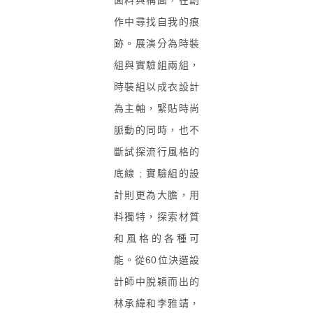
面料與構圖，在創
作中尋找自我的痕
跡。展演分為時裝
組與實驗組兩組，
時裝組以成衣設計
為主軸，緊貼時尚
脈動的同時，也不
斷試探流行風格的
底線 ; 實驗組的設
計則更為大膽，用
料獨特，探索材質
和風格的各種可
能。從60位決選設
計師中脫穎而出的
林承緯和李雅靖，