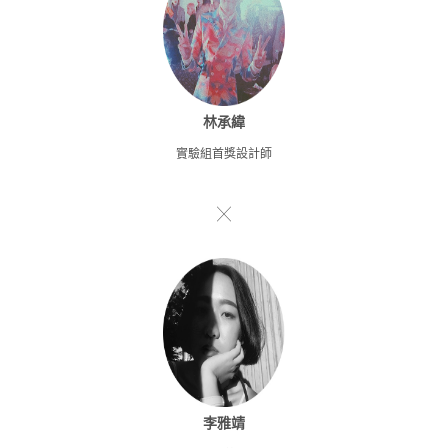
林承緯
實驗組首獎設計師
╳
李雅靖