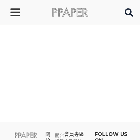
跳
至
主
要
內
容
關
會員專區​
FOLLOW US
關
合