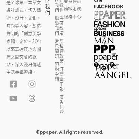
於
於
作
ON
會員權益
是全球第一本華文
我
邀
我
FACEBOOK
顧客服務
設計雜誌，切入藝
們
約
們
服務中心
術、設計、文化、
聯
許
繫
可
時尚等內容，創造
我
協
們
議
鮮明的「創意美學
媒體」定位。20年
常
隱
見
私
以來掌握在地與國
問
權
題
政
際之間交會的觀
策
預
點，深入淺出傳遞
約
訂
生活美學資訊。
空
閱
F
Y
I
T
間
電
子
a
o
n
h
報
c
u
s
r
廣
告
e
t
t
e
刊
b
u
a
a
登
o
b
g
d
o
e
r
s
©ppaper. All rights reserved.
k
a