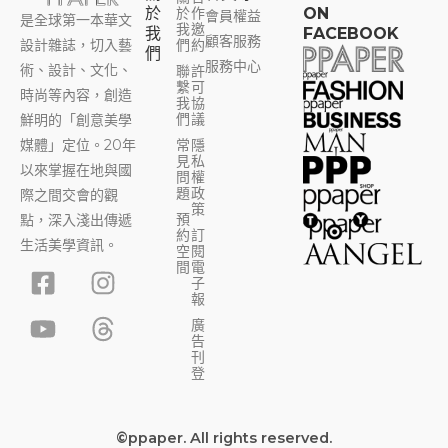
於
於
作
ON
會員權益
是全球第一本華文
我
邀
我
FACEBOOK
顧客服務
設計雜誌，切入藝
們
約
們
服務中心
術、設計、文化、
聯
許
繫
可
時尚等內容，創造
我
協
們
議
鮮明的「創意美學
媒體」定位。20年
常
隱
見
私
以來掌握在地與國
問
權
題
政
際之間交會的觀
策
預
點，深入淺出傳遞
約
訂
生活美學資訊。
空
閱
F
Y
I
T
間
電
子
a
o
n
h
報
c
u
s
r
廣
告
e
t
t
e
刊
b
u
a
a
登
o
b
g
d
o
e
r
s
©ppaper. All rights reserved.