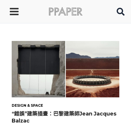
跳
至
主
要
內
容
DESIGN & SPACE
“錯誤”建築插畫：巴黎建築師Jean Jacques
Balzac