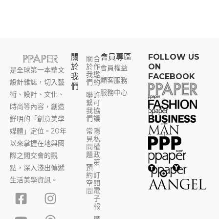
關
會員專區​
FOLLOW US
關
合
於
於
作
ON
會員權益
是全球第一本華文
我
邀
我
FACEBOOK
顧客服務
設計雜誌，切入藝
們
約
們
服務中心
術、設計、文化、
聯
許
繫
可
時尚等內容，創造
我
協
們
議
鮮明的「創意美學
媒體」定位。20年
常
隱
見
私
以來掌握在地與國
問
權
題
政
際之間交會的觀
策
預
點，深入淺出傳遞
約
訂
生活美學資訊。
空
閱
F
Y
I
T
間
電
子
a
o
n
h
報
c
u
s
r