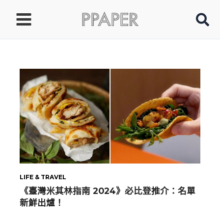
跳
至
主
要
內
容
LIFE & TRAVEL
《臺灣米其林指南 2024》必比登推介：名單
新鮮出爐！