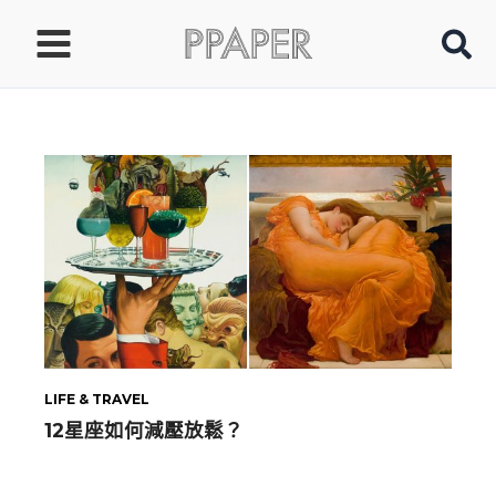
跳
至
主
要
內
容
LIFE & TRAVEL
12星座如何減壓放鬆？