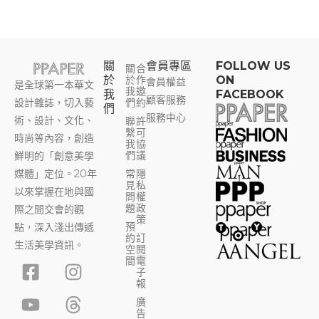
關
會員專區​
FOLLOW US
關
合
於
於
作
ON
會員權益
是全球第一本華文
我
邀
我
FACEBOOK
顧客服務
設計雜誌，切入藝
們
約
們
服務中心
術、設計、文化、
聯
許
繫
可
時尚等內容，創造
我
協
們
議
鮮明的「創意美學
媒體」定位。20年
常
隱
見
私
以來掌握在地與國
問
權
題
政
際之間交會的觀
策
預
點，深入淺出傳遞
約
訂
生活美學資訊。
空
閱
F
Y
I
T
間
電
子
a
o
n
h
報
c
u
s
r
廣
告