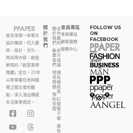
關
會員專區​
FOLLOW US
關
合
於
於
作
ON
會員權益
是全球第一本華文
我
邀
我
FACEBOOK
顧客服務
設計雜誌，切入藝
們
約
們
服務中心
術、設計、文化、
聯
許
繫
可
時尚等內容，創造
我
協
們
議
鮮明的「創意美學
媒體」定位。20年
常
隱
見
私
以來掌握在地與國
問
權
題
政
際之間交會的觀
策
預
點，深入淺出傳遞
約
訂
生活美學資訊。
空
閱
F
Y
I
T
間
電
子
a
o
n
h
報
c
u
s
r
廣
告