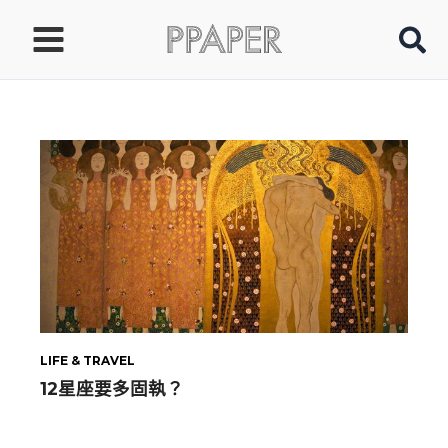
跳
至
主
要
內
容
LIFE & TRAVEL
12星座要多固執？