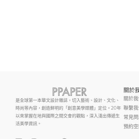
關於
關於我
是全球第一本華文設計雜誌，切入藝術、設計、文化、
聯繫我
時尚等內容，創造鮮明的「創意美學媒體」定位。20年
以來掌握在地與國際之間交會的觀點，深入淺出傳遞生
常見問
活美學資訊。
預約空
F
I
Y
T