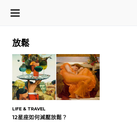
跳
至
主
要
內
放鬆
容
ook
In
LIFE & TRAVEL
ds
12星座如何減壓放鬆？