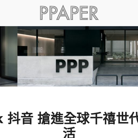
ok 抖音 搶進全球千禧
活