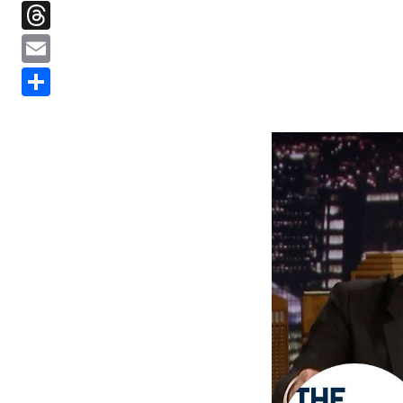
Threads
Email
分
享