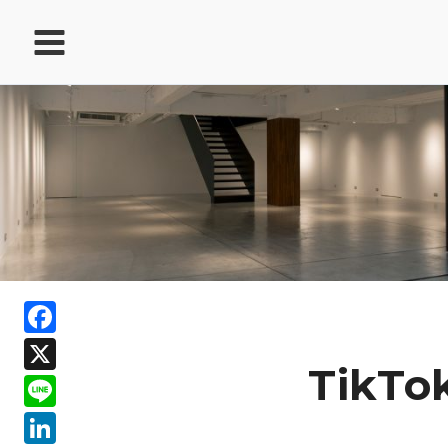
跳
至
主
要
內
容
ook
Facebook
In
X
ds
TikT
Line
LinkedIn