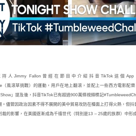
Jimmy Fallon曾經在節目中介紹抖音TikTok這個
hallenge（風滾草挑戰）的運動，用戶在地上翻滾，並配上一些西方電影配樂。自
ight Show」提及後，抖音TikTok已有超過900萬條視頻標記#Tumbleweed
k熱潮。儘管因政治因素不得不展開的美中貿易攻防在檯面上打得火熱，但抖音T
制裁的影響，在美國逐漸成為千禧世代（特別是13 – 25歲的族群）中