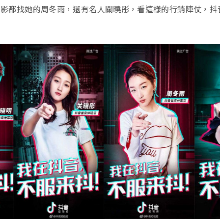
影都找她的周冬雨，還有名人關曉彤，看這樣的行銷陣仗，抖音T