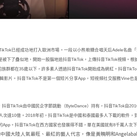
kTok已經成功地打入歐洲市場。一段以小熊軟糖合唱天后Adele名曲「Someo
被下了蠱似地，開始一股腦地追抖音TikTok，上傳抖音TikTok視頻。根
k的族群都在35歲以下，許多素人透過抖音TikTok開始成為網紅。抖音Tik
片。抖音TikTok不是第一個短片分享App，短視頻社交服務Vine也是
，抖音TikTok由中國民企字節跳動（ByteDance）持有，抖音TikTok自
達10億。2018年初，抖音TikTok是中國和泰國最多人下載的軟件，到1
App。抖音TikTok在西方國家也發展得不錯，單在美國就有8千萬人次
中國大陸人氣最旺、最紅的藝人代言，像是黃曉明和Angelaba