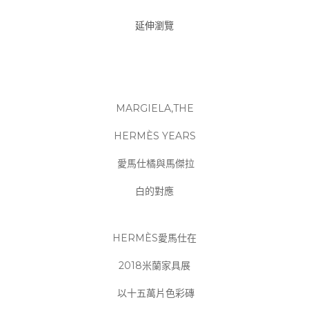
延伸瀏覽
MARGIELA,THE
HERMÈS YEARS
愛馬仕橘與馬傑拉
白的對應
HERMÈS愛馬仕在
2018米蘭家具展
以十五萬片色彩磚