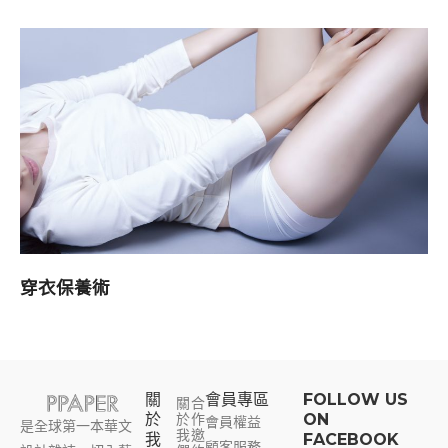
穿衣保養術
關
會員專區​
FOLLOW US
關
合
於
於
作
ON
會員權益
是全球第一本華文
我
邀
我
FACEBOOK
顧客服務