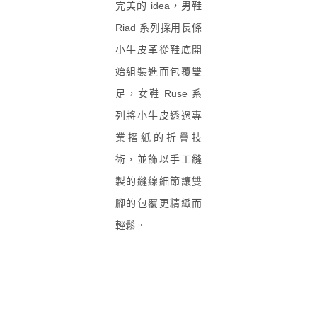
完美的 idea，男鞋
Riad 系列採用
長
條
小牛皮革
從
鞋底
開
始組
裝進而包覆雙
足，女鞋 Ruse 系
列將小牛皮透過專
業摺紙的折疊技
術，並飾以手工縫
製的縫線細節讓雙
腳的包覆更精緻而
輕鬆。