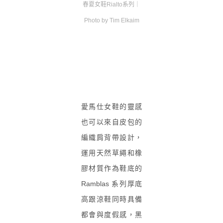
春夏女鞋Rialto系列｜
Photo by
Tim Elkaim
愛馬仕女鞋的靈感
也可以來自皮包的
編織肩
背帶設計，
運用天然
草繩
和
橡
膠
材質作為鞋底的
Ramblas 系列厚底
高跟涼鞋同時具備
都會與度假感，
黑