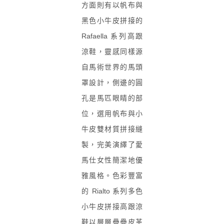
方面則有以帆布與
黑色小牛皮拼接的
Rafaella 系列高跟
涼鞋，靈感同樣源
自馬術世界的馬頭
罩設計，側邊的圓
孔是馬匹眼睛的部
位，選用帆布與小
牛皮雙材質拼接縫
製，完美演繹了愛
馬仕女性簡潔地優
雅風格。色彩豐富
的 Rialto 系列多色
小牛皮拼接高跟涼
鞋以層層疊疊皮革