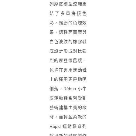
列厚底
楔
型涼鞋
集
結
了
多
重拼接
色
彩，繽紛的色塊
效
果，讓
鞋面
圖案
與
白
色波紋
的
橡膠
鞋
底設計形
成對比強
烈的摩登懷舊感。
色塊在男用運動鞋
上的運用更是聰明
俐落，Rébus 小牛
皮運動鞋系列
受到
藝術
建
構主
義
的
啟
發
，而
輕
盈柔軟
的
Rapid 運動鞋系列
採用新的鞋底製作