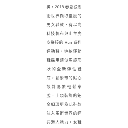
神，2018 春夏從馬
術世界擷取靈感的
男女鞋款，有以高
科技帆布與山羊麂
皮拼接的 Run 系列
運動鞋，這款運動
鞋採用類似馬鐙形
狀的全新彈性鞋
底，鬆緊帶的貼心
設計易於輕鬆穿
脫，上頭裝飾的鈀
金釦環更為此鞋款
注入馬術世界的經
典迷人魅力。女鞋