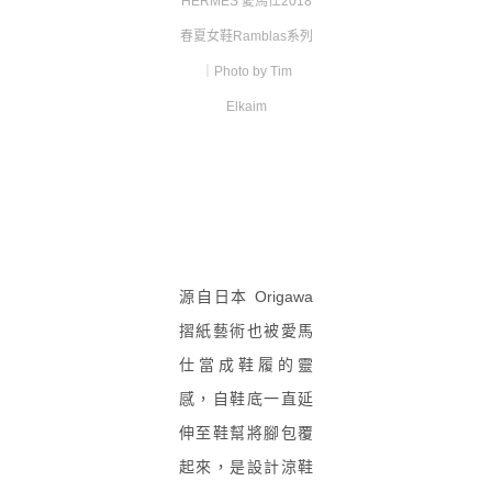
HERMÈS 愛馬仕2018
春夏女鞋Ramblas系列
｜Photo by Tim
Elkaim
源自日本
Origawa
摺紙藝術也被愛馬
仕當成鞋履的靈
感，自鞋底一直延
伸至鞋幫將腳包覆
起來，是設計涼鞋