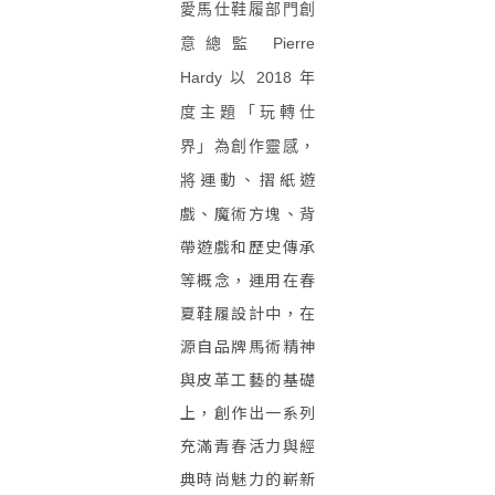
愛馬仕鞋履部門創
意總監
Pierre
Hardy
以
2018
年
度主題「玩轉仕
界」為創作靈感，
運動、摺紙遊
將
戲、魔術方塊、背
帶遊戲和歷史傳承
等概念，運用在春
夏鞋履設計中，在
源自品牌馬術精神
與皮革工藝的基礎
上，創作出一系列
充滿青春活力與經
典時尚魅力的嶄新