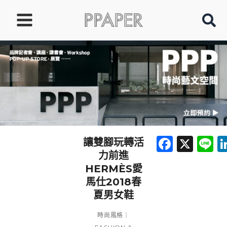
跳
至
主
要
內
容
Faceb
X
L
讓雙腳玩轉活
力前進
HERMÈS愛
馬仕2018春
夏男女鞋
時尚風格｜