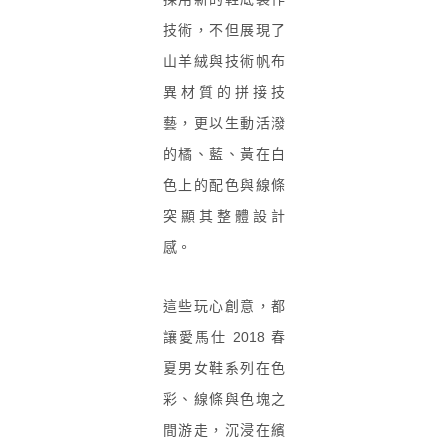
技術，
不但展現了
山羊
絨
與技術帆布
異
材質的拼接技
藝，更以
生
動活
潑
的橘、藍、黃在白
色上的配色
與線條
突顯其
整體設計
感。
這些玩心創意，都
讓愛馬仕 2018 春
夏男女鞋系列在色
彩、線條與色塊之
間游走，沉浸在繽