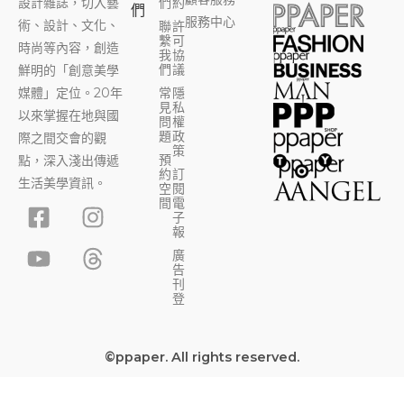
設計雜誌，切入藝
們
約
們
服務中心
術、設計、文化、
聯
許
繫
可
時尚等內容，創造
我
協
們
議
鮮明的「創意美學
媒體」定位。20年
常
隱
見
私
以來掌握在地與國
問
權
題
政
際之間交會的觀
策
預
點，深入淺出傳遞
約
訂
生活美學資訊。
空
閱
F
Y
I
T
間
電
子
a
o
n
h
報
c
u
s
r
廣
告
e
t
t
e
刊
b
u
a
a
登
o
b
g
d
o
e
r
s
©ppaper. All rights reserved.
k
a
-
m