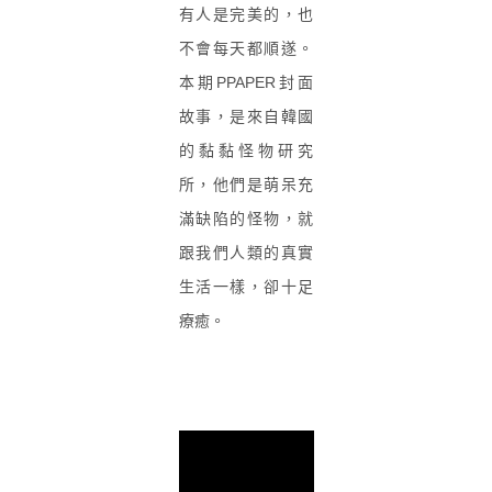
有人是完美的，也
不會每天都順遂。
本期PPAPER封面
故事，是來自韓國
的黏黏怪物研究
所，他們是萌呆充
滿缺陷的怪物，就
跟我們人類的真實
生活一樣，卻十足
療癒。