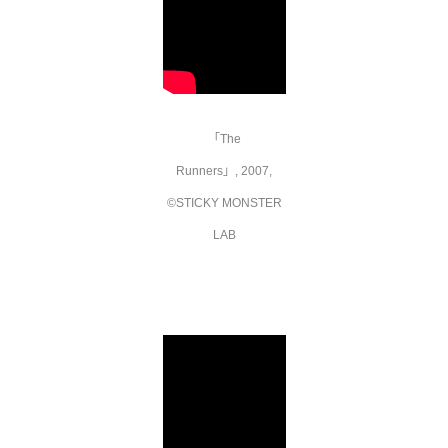
「The
Runners」, 2007,
©STICKY MONSTER
LAB