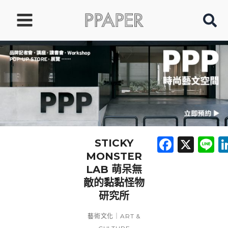
跳
至
主
要
內
容
Faceb
X
L
STICKY
MONSTER
LAB 萌呆無
敵的黏黏怪物
研究所
藝術文化｜ART &