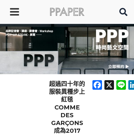
跳
至
主
要
內
容
Faceb
X
L
超過四十年的
服裝異種步上
紅毯
COMME
DES
GARÇONS
成為2017