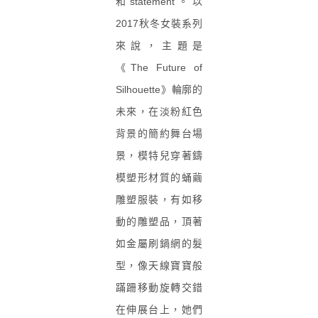
和statement。以
2017秋冬女裝系列
來說，主題是
《The Future of
Silhouette》輪廓的
未來，在淡粉紅色
背景的簡約舞台場
景，模特兒穿著鑄
模塑形材質的蛹繭
雕塑服裝，有如移
動的雕塑品，頂著
如金屬刷鍋網的髮
型，像天線寶寶般
蹣跚移動旋轉交錯
在伸展台上，她們