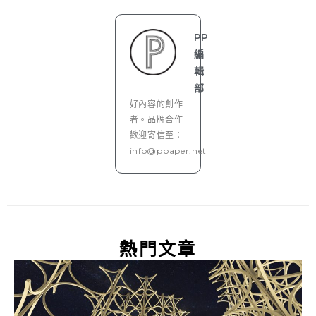
PP
編
輯
部
好內容的創作
者。品牌合作
歡迎寄信至：
info@ppaper.net
熱門文章