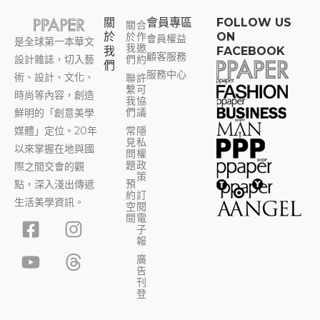
關
會員專區​
FOLLOW US
關
合
於
於
作
ON
會員權益
是全球第一本華文
我
邀
我
FACEBOOK
顧客服務
設計雜誌，切入藝
們
約
們
服務中心
術、設計、文化、
聯
許
繫
可
時尚等內容，創造
我
協
們
議
鮮明的「創意美學
媒體」定位。20年
常
隱
見
私
以來掌握在地與國
問
權
題
政
際之間交會的觀
策
預
點，深入淺出傳遞
約
訂
生活美學資訊。
空
閱
F
Y
I
T
間
電
子
a
o
n
h
報
c
u
s
r
廣
告
e
t
t
e
刊
b
u
a
a
登
o
b
g
d