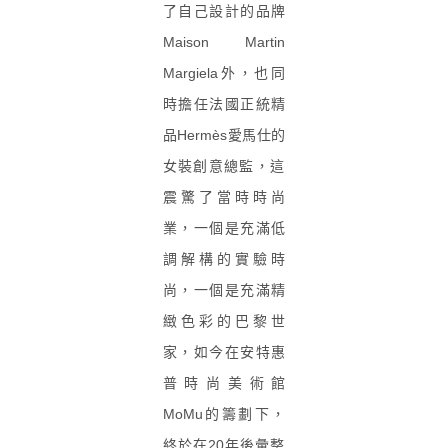
了自己設計的品牌
Maison Martin
Margiela外，也同
時擔任法國正統精
品
Hermès
愛馬仕的
女裝創
意總監，這
震驚了當時時尚
業，一個是充滿低
調解構的實驗時
尚，一個是充滿精
緻色彩的巴黎世
家，如今在安特惠
普時尚美術館
MoMu
的籌劃下，
終於在
20
年後彙整