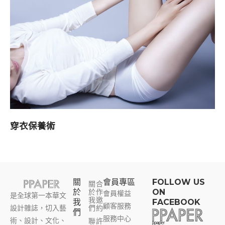
穿衣保養術
關
會員專區​
FOLLOW US
關
合
於
於
作
ON
會員權益
是全球第一本華文
我
邀
我
FACEBOOK
顧客服務
設計雜誌，切入藝
們
約
們
服務中心
術、設計、文化、
聯
許