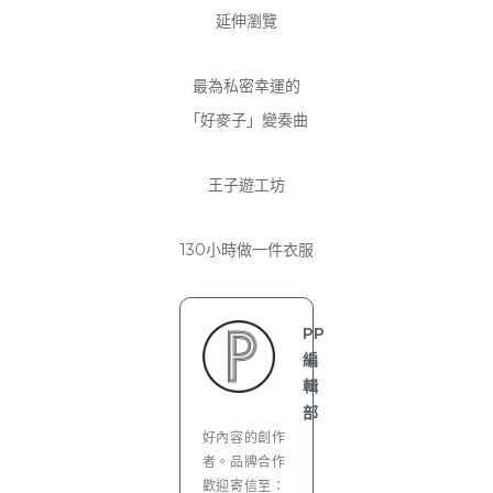
延伸瀏覽
最為私密幸運的
「好麥子」變奏曲
王子遊工坊
130小時做一件衣服
PP
編
輯
部
好內容的創作
者。品牌合作
歡迎寄信至：