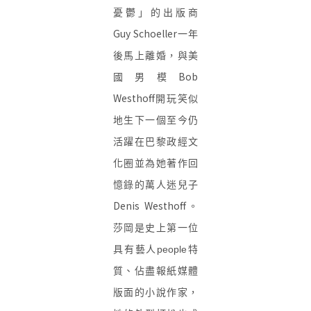
憂鬱」
的出版商
Guy Schoeller
一年
後馬上離婚，與美
Bob
國男模
Westhoff
開玩笑似
地生下一個至今仍
活躍在巴黎政經文
化圈並為她著作回
憶錄的萬人迷兒子
Denis Westhoff
。
莎岡是史上第一位
具有藝人people特
質、佔盡報紙媒體
版面的小說作家，