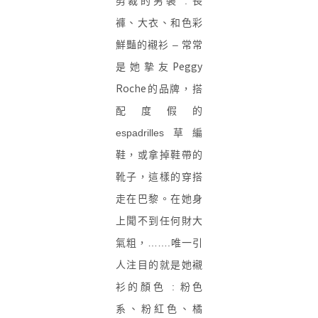
剪裁的男裝 : 長
褲、大衣、和色彩
鮮豔的襯衫 – 常常
Peggy
是她摯友
Roche
的品牌，搭
配度假的
espadrilles草編
鞋，或拿掉鞋帶的
靴子，這樣的穿搭
走在巴黎。在她身
上聞不到任何財大
氣粗，…….唯一引
人注目的就是她襯
衫的顏色 : 粉色
系、粉紅色、橘