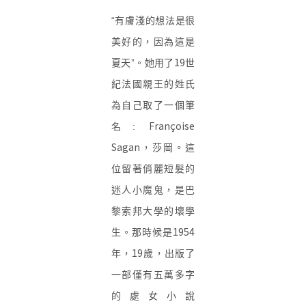
“有膚淺的想法是很
美好的，因為這是
19
夏天”。她用了
世
紀法國親王的姓氏
為自己取了一個筆
Françoise
名:
Sagan
，莎岡。這
位留著俏麗短髮的
迷人小魔鬼，是巴
黎索邦大學的壞學
1954
生。那時候是
19
年，
歲，出版了
一部僅有五萬多字
的處女小說