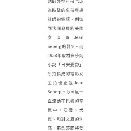
她的外型打扮也成
為時髦的象徵與設
計師的靈感，例如
到法國發展的美國
Jean
女演員
Seberg
的髮型
。而
1958
年取材自
莎岡
小說
「
日安憂鬱」
所拍攝成的電影女
Jean
主角
也
正是
Seberg
。
莎岡
風一
直
流動在巴黎的空
氣中，浪漫、犬
儒、和對文風的沈
溺，那些莎岡將愛