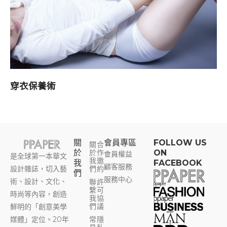
穿衣保養術
關
會員專區​
FOLLOW US
關
合
於
於
作
ON
會員權益
是全球第一本華文
我
邀
我
FACEBOOK
顧客服務
設計雜誌，切入藝
們
約
們
服務中心
術、設計、文化、
聯
許
繫
可
時尚等內容，創造
我
協
們
議
鮮明的「創意美學
媒體」定位。20年
常
隱