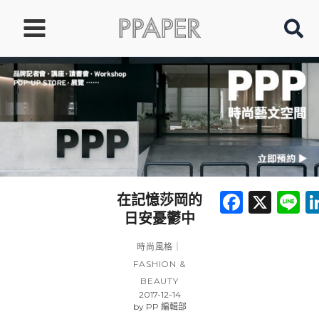
跳
至
主
要
內
容
Faceb
X
L
在記憶莎岡的
日安憂鬱中
時尚風格｜
FASHION &
BEAUTY
2017-12-14
by
PP 編輯部