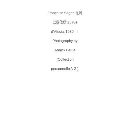
Françoise Sagan 在她
巴黎住所 25 rue
d’Alésia, 1980 ｜
Photography by
Annick Geille
(Collection
personnelle A.G.)