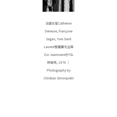
法國女星Catherine
Deneuve, Françoise
Sagan, Yves Saint
Laurent聖羅蘭先生與
Zizi Jeanmaire在YSL
時裝秀, 1970 ｜
Photography by
Christian Simonpietri