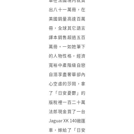
單在法國境內就賣
出八十一萬冊，在
美國銷量高達百萬
冊，全球其它語言
譯本銷售超過五百
萬冊。一如她筆下
的人物性格，經濟
寬裕中產階級自戀
自溺享盡奢華卻內
心空虛的莎岡，拿
了
「
日安憂鬱」
的
版稅裡一百二十萬
法郎現金買了一台
Jaguar XK 140
敞篷
車，嫁給了
「
日安