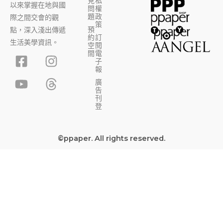
見
私
以來掌握在地與國
問
權
題
政
際之間交會的觀
策
預
點，深入淺出傳遞
約
訂
生活美學資訊。
空
閱
F
Y
I
T
間
電
子
a
o
n
h
報
c
u
s
r
廣
告
e
t
t
e
刊
b
u
a
a
登
o
b
g
d
o
e
r
s
©ppaper. All rights reserved.
k
a
-
m
s
q
u
a