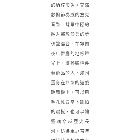
的納粹形象。充滿
歡愉節奏感的放克
音樂，背景中隱約
融入部隊閱兵的步
伐聲混音。在宛如
夜店舞廳的地板燈
光上，讓參觀這件
藝術品的人，如同
置身在巨型的遊戲
跳舞機上。可以用
毛孔感受當下節拍
的震撼，也可以讓
靈魂穿越歷史長
河，彷彿重返當年