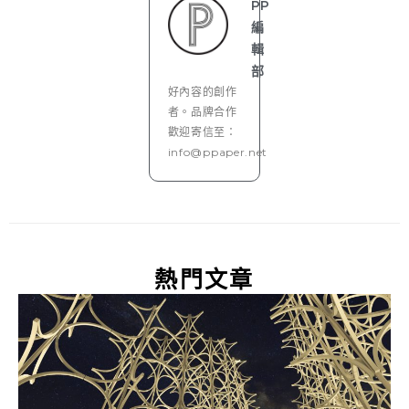
PP
編
輯
部
好內容的創作
者。品牌合作
歡迎寄信至：
info@ppaper.net
熱門文章