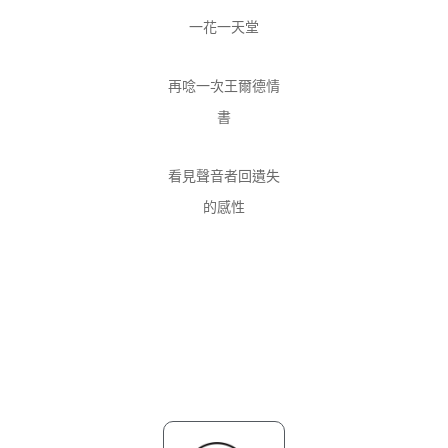
一花一天堂
再唸一次王爾德情
書
看見聲音者回遺失
的感性