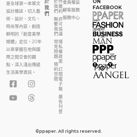
於
於
作
ON
會員權益
是全球第一本華文
我
邀
我
FACEBOOK
顧客服務
設計雜誌，切入藝
們
約
們
服務中心
術、設計、文化、
聯
許
繫
可
時尚等內容，創造
我
協
們
議
鮮明的「創意美學
媒體」定位。20年
常
隱
見
私
以來掌握在地與國
問
權
題
政
際之間交會的觀
策
預
點，深入淺出傳遞
約
訂
生活美學資訊。
空
閱
F
Y
I
T
間
電
子
a
o
n
h
報
c
u
s
r
廣
告
e
t
t
e
刊
b
u
a
a
登
o
b
g
d
o
e
r
s
©ppaper. All rights reserved.
k
a