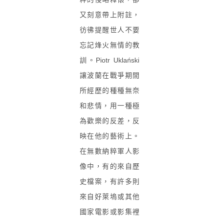
又刻意帶上附註，
彷彿提醒世人不要
忘記烽火無情的教
訓。Piotr Uklański
讓波蘭在戰爭期間
所經歷的種種無奈
和悲情，用一種極
為歡樂的反差，反
映在他的藝術上。
在無數納粹軍人影
像中，有的來自歷
史檔案，有許多則
來自好萊塢或其他
國家電影或影集裡