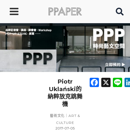
跳
至
主
要
內
容
Faceb
X
L
Piotr
Uklański的
納粹放克跳舞
機
藝術文化｜ART &
CULTURE
2017-07-05