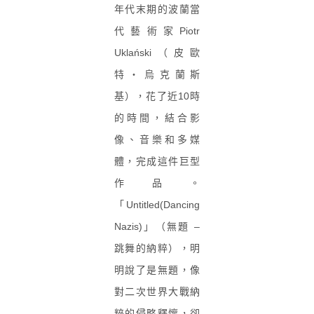
年代末期的波蘭當
代藝術家Piotr
Uklański（皮歐
特・烏克蘭斯
基），花了近10時
的時間，結合影
像、音樂和多媒
體，完成這件巨型
作品。
「Untitled(Dancing
Nazis)」（無題 –
跳舞的納粹），明
明說了是無題，像
對二次世界大戰納
粹的侵略釋懷，卻