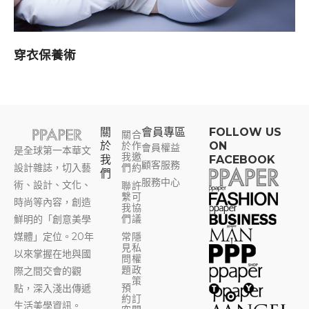
穿衣保養術
關
會員專區​
FOLLOW US
關
合
於
於
作
ON
會員權益
是全球第一本華文
我
邀
我
FACEBOOK
顧客服務
設計雜誌，切入藝
們
約
們
服務中心
術、設計、文化、
聯
許
繫
可
時尚等內容，創造
我
協
們
議
鮮明的「創意美學
媒體」定位。20年
常
隱
見
私
以來掌握在地與國
問
權
題
政
際之間交會的觀
策
預
點，深入淺出傳遞
約
訂
生活美學資訊。