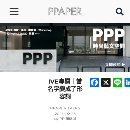
跳
至
主
要
內
容
Faceb
X
L
IVE專欄｜當
名字變成了形
容詞
PPAPER TALKS
2024-02-26
by
PP 編輯部