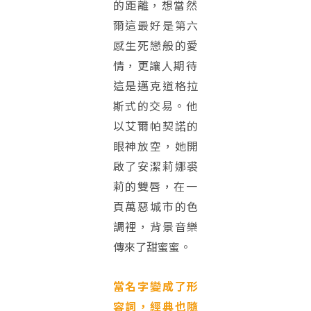
的距離，
想當然
爾這最好是第六
感生死戀般的愛
情，
更讓人期待
這是邁克道格拉
斯式的交易。
他
以艾爾帕契諾的
眼神放空，她開
啟了安潔莉娜裘
莉的雙唇，
在一
頁萬惡城市的色
調裡，背景音樂
傳來了甜蜜蜜。
當名字變成了形
容詞，經典也隨