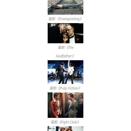
電影《Trainspotting》
電影《The
Godfather》
電影《Pulp Fiction》
電影《Fight Club》