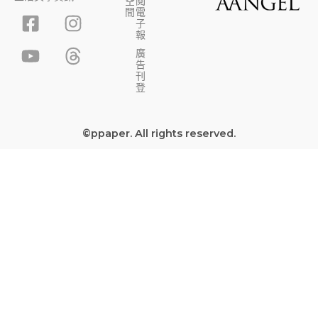
空
閱
F
Y
I
T
間
電
子
a
o
n
h
報
c
u
s
r
廣
告
e
t
t
e
刊
b
u
a
a
登
o
b
g
d
o
e
r
s
©ppaper. All rights reserved.
k
a
-
m
s
q
u
a
r
e