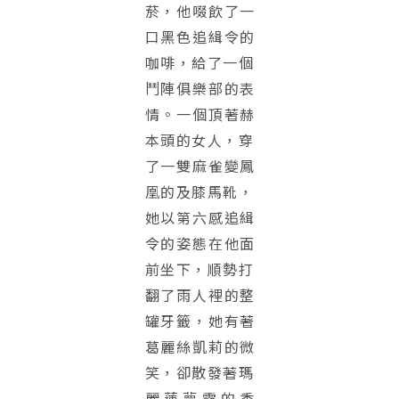
菸，他啜飲了一
口黑色追緝令的
咖啡，
給了一個
鬥陣俱樂部的表
情。一個頂著赫
本頭的女人，
穿
了一雙麻雀變鳳
凰的及膝馬靴，
她以第六感追緝
令的姿態在他面
前坐下，
順勢打
翻了雨人裡的整
罐牙籤，她有著
葛麗絲凱莉的微
笑，
卻散發著瑪
麗蓮夢露的香