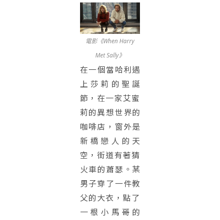
電影《When Harry
Met Sally》
在一個當哈利遇
上莎莉的聖誕
節，
在一家艾蜜
莉的異想世界的
咖啡店，窗外是
新橋戀人的天
空，
街道有著猜
火車的蕭瑟。某
男子穿了一件教
父的大衣，
點了
一根小馬哥的