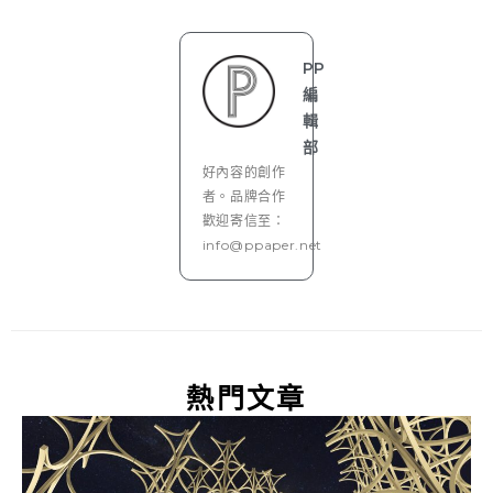
PP
編
輯
部
好內容的創作
者。品牌合作
歡迎寄信至：
info@ppaper.net
熱門文章