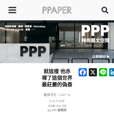
跳
至
主
要
內
容
Faceb
X
L
就這樣 他赤
裸了這個世界
最莊嚴的偽善
藝術文化｜ART &
CULTURE
2018-04-06
by
PP 編輯部