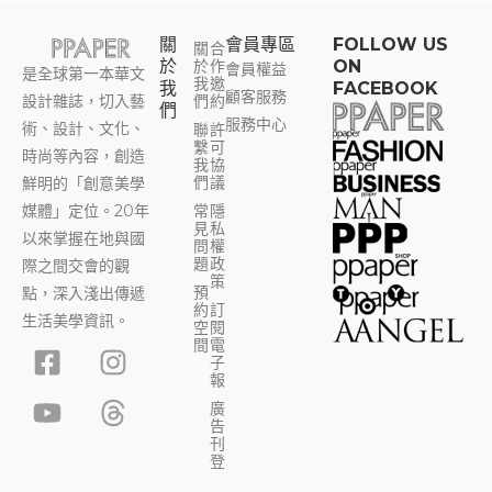
關
會員專區​
FOLLOW US
關
合
於
於
作
ON
會員權益
是全球第一本華文
我
邀
我
FACEBOOK
顧客服務
設計雜誌，切入藝
們
約
們
服務中心
術、設計、文化、
聯
許
繫
可
時尚等內容，創造
我
協
們
議
鮮明的「創意美學
媒體」定位。20年
常
隱
見
私
以來掌握在地與國
問
權
題
政
際之間交會的觀
策
預
點，深入淺出傳遞
約
訂
生活美學資訊。
空
閱
F
Y
I
T
間
電
子
a
o
n
h
報
c
u
s
r
廣
告
e
t
t
e
刊
b
u
a
a
登