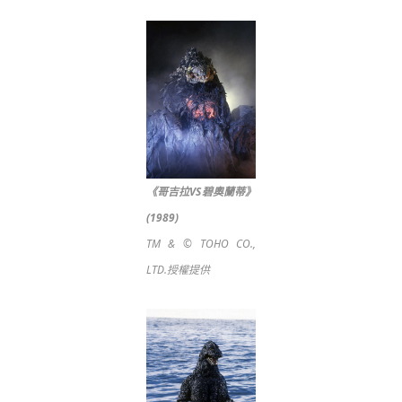
《哥吉拉VS碧奧蘭蒂》
(1989)
TM & © TOHO CO.,
LTD.授權提供