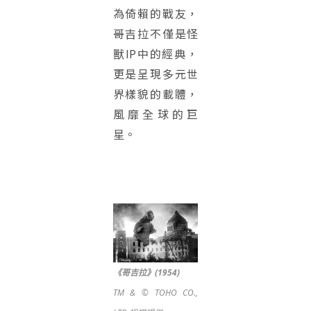
為倚賴的戰友，
哥吉拉不僅是怪
獸IP中的經典，
更是呈現多元世
界樣貌的載體，
風靡全球的巨
星。
《哥吉拉》(1954)
TM & © TOHO CO.,