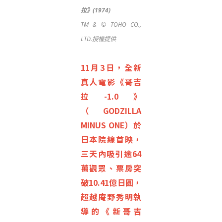
拉》(1974)
TM & © TOHO CO.,
LTD.授權提供
11月3日，全新
真人電影《哥吉
拉-1.0》
（GODZILLA
MINUS ONE）於
日本院線首映，
三天內吸引逾64
萬觀眾、票房突
破10.41億日圓，
超越庵野秀明執
導的《新哥吉