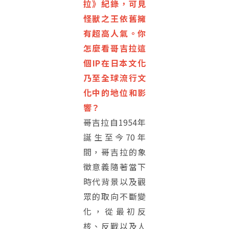
拉》紀錄，可見
怪獸之王依舊擁
有超高人氣。你
怎麼看哥吉拉這
個IP在日本文化
乃至全球流行文
化中的地位和影
響？
哥吉拉自1954年
誕生至今70年
間，哥吉拉的象
徵意義隨著當下
時代背景以及觀
眾的取向不斷變
化，從最初反
核、反戰以及人