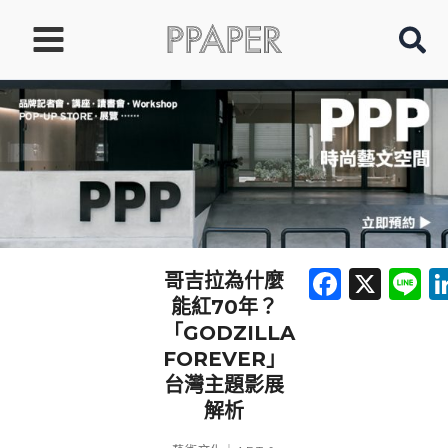
跳
至
主
要
內
容
Faceb
X
L
哥吉拉為什麼
能紅70年？
「GODZILLA
FOREVER」
台灣主題影展
解析