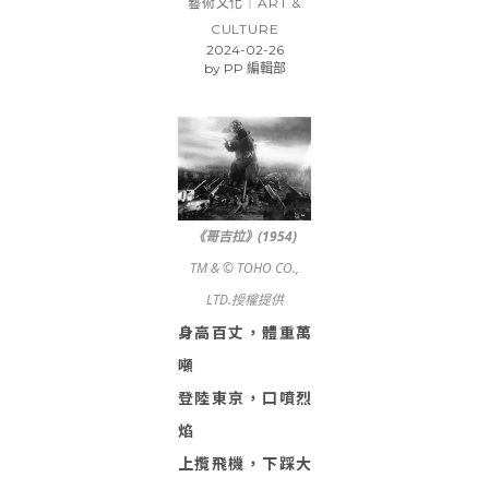
藝術文化｜ART &
CULTURE
2024-02-26
by
PP 編輯部
《哥吉拉》(1954)
TM & © TOHO CO.,
LTD.授權提供
身高百丈，體重萬
噸
登陸東京，口噴烈
焰
上攬飛機，下踩大