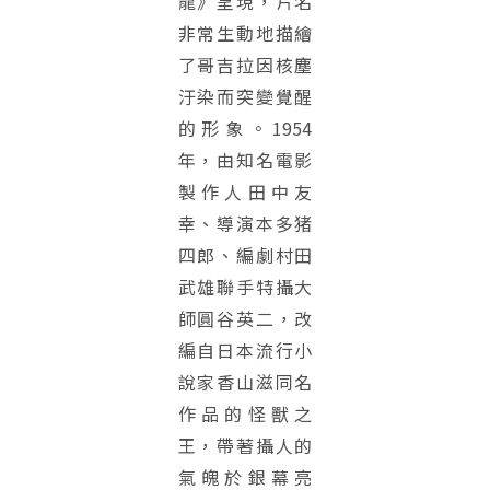
龍》呈現，片名
非常生動地描繪
了哥吉拉因核塵
汙染而突變覺醒
的形象。1954
年，由知名電影
製作人田中友
幸、導演本多猪
四郎、編劇村田
武雄聯手特攝大
師圓谷英二，改
編自日本流行小
說家香山滋同名
作品的怪獸之
王，帶著攝人的
氣魄於銀幕亮