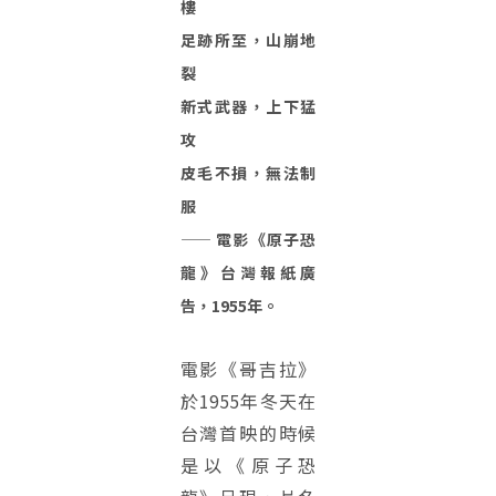
樓
足跡所至，山崩地
裂
新式武器，上下猛
攻
皮毛不損，無法制
服
—— 電影《原子恐
龍》台灣報紙廣
告，1955年。
電影《哥吉拉》
於1955年冬天在
台灣首映的時候
是以《原子恐