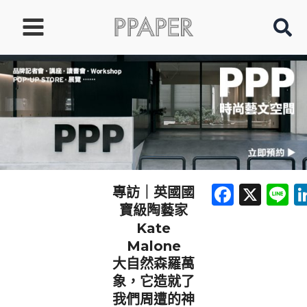
跳
至
主
要
內
容
Faceb
X
L
專訪｜英國國
寶級陶藝家
Kate
Malone
大自然森羅萬
象，它造就了
我們周遭的神