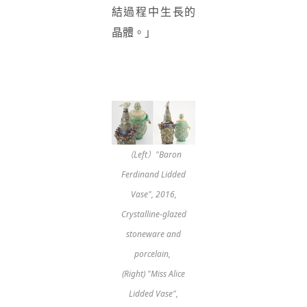
結過程中生長的
晶體。」
（Left）"Baron
Ferdinand Lidded
Vase", 2016,
Crystalline-glazed
stoneware and
porcelain,
(Right) "Miss Alice
Lidded Vase",