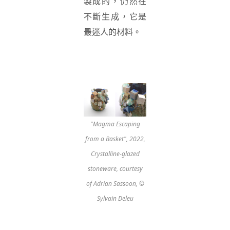
製成的，仍然在
不斷生成，它是
最迷人的材料。
"Magma Escaping
from a Basket", 2022,
Crystalline-glazed
stoneware, courtesy
of Adrian Sassoon, ©
Sylvain Deleu