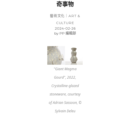
奇事物
藝術文化｜ART &
CULTURE
2024-02-26
by
PP 編輯部
"Giant Magma
Gourd", 2022,
Crystalline-glazed
stoneware, courtesy
of Adrian Sassoon, ©
Sylvain Deleu