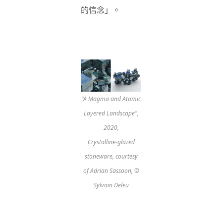
的信念」。
"A Magma and Atomic
Layered Landscape",
2020,
Crystalline-glazed
stoneware, courtesy
of Adrian Sassoon, ©
Sylvain Deleu