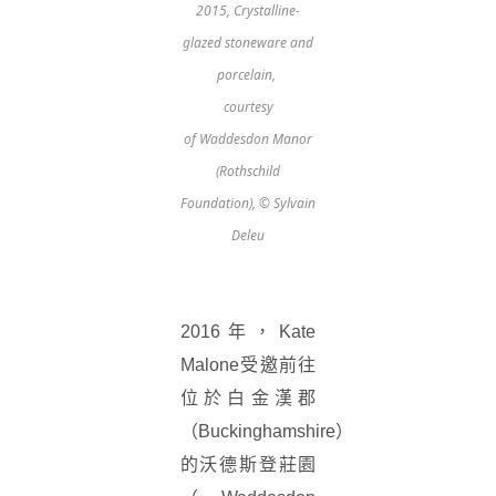
2015, Crystalline-
glazed stoneware and
porcelain,
courtesy
of Waddesdon Manor
(Rothschild
Foundation), © Sylvain
Deleu
2016年，Kate
Malone受邀前往
位於白金漢郡
（Buckinghamshire）
的沃德斯登莊園