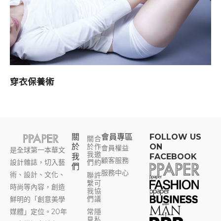
穿衣保養術
關
會員專區​
FOLLOW US
關
合
於
於
作
ON
會員權益
是全球第一本華文
我
邀
我
FACEBOOK
顧客服務
設計雜誌，切入藝
們
約
們
服務中心
術、設計、文化、
聯
許
繫
可
時尚等內容，創造
我
協
們
議
鮮明的「創意美學
媒體」定位。20年
常
隱
見
私