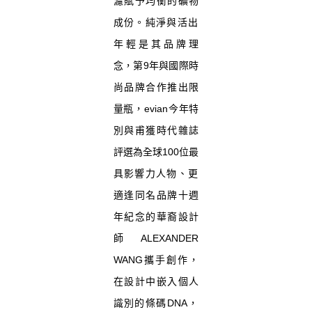
濾賦予均衡的礦物
成份。
純淨與活出
年輕是其品牌理
念，
第9年與國際時
尚品牌合作推出限
量瓶，
evian今年特
別與甫獲時代雜誌
評選為全球100位最
具影響力
人物、更
適逢同名品牌十週
年紀念的華裔設計
師ALEXANDER
WANG攜手創作，
在設計中嵌入個人
識別的條碼DNA，