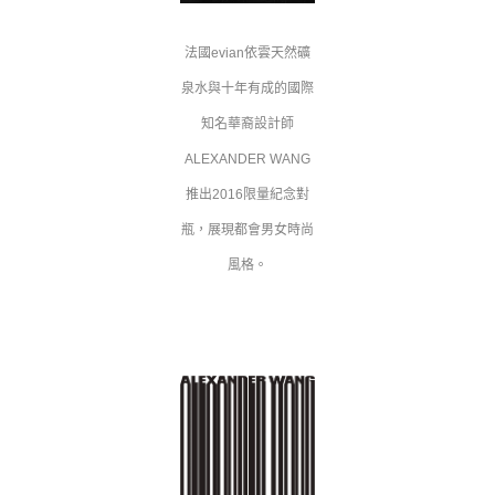
法國evian依雲天然礦
泉水與十年有成的國際
知名華裔設計師
ALEXANDER WANG
推出2016限量紀念對
瓶，展現都會男女時尚
風格。