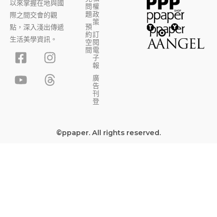
以來掌握在地與國
問
權
題
政
際之間交會的觀
策
預
點，深入淺出傳遞
約
訂
生活美學資訊。
空
閱
F
Y
I
T
間
電
子
a
o
n
h
報
c
u
s
r
廣
告
e
t
t
e
刊
b
u
a
a
登
o
b
g
d
o
e
r
s
©ppaper. All rights reserved.
k
a
-
m
s
q
u
a
r