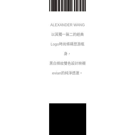
ALEXANDER WANG
以其獨一無二的經典
Logo時尚條碼悠游瓶
身，
黑白條紋雙色設計映襯
evian的純淨透澈。