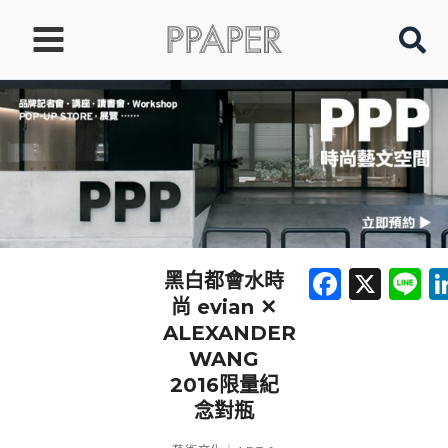
跳
至
主
要
內
容
Faceb
X
L
黑白都會水時
尚 evian ✕
ALEXANDER
WANG
2016限量紀
念對瓶