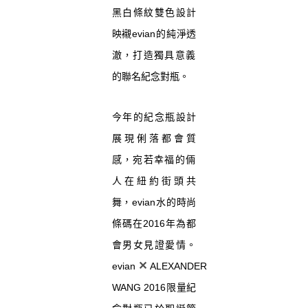
黑白條紋雙色設計
映襯evian的純淨透
澈，
打造獨具意義
的聯名紀念對瓶。
今年的紀念瓶設計
展現俐落都會質
感，
宛若幸福的倆
人在紐約街頭共
舞，evian水的時尚
條碼在201
6年為都
會男女見證愛情。
✕
evian
ALEXANDER
WANG 2016限量紀