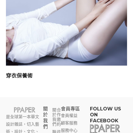
穿衣保養術
關
會員專區​
FOLLOW US
關
合
於
於
作
ON
會員權益
是全球第一本華文
我
邀
我
FACEBOOK
顧客服務
設計雜誌，切入藝
們
約
們
服務中心
術、設計、文化、
聯
許