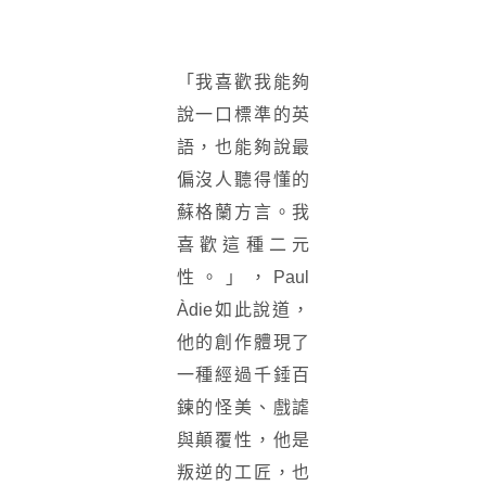
「我喜歡我能夠
說一口標準的英
語，也能夠說最
偏沒人聽得懂的
蘇格蘭方言。我
喜歡這種二元
性。」，Paul
Àdie如此說道，
他的創作體現了
一種經過千錘百
鍊的怪美、戲謔
與顛覆性，他是
叛逆的工匠，也