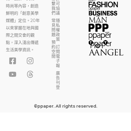
繫
可
時尚等內容，創造
我
協
們
議
鮮明的「創意美學
媒體」定位。20年
常
隱
見
私
以來掌握在地與國
問
權
題
政
際之間交會的觀
策
預
點，深入淺出傳遞
約
訂
生活美學資訊。
空
閱
F
Y
I
T
間
電
子
a
o
n
h
報
c
u
s
r
廣
告
e
t
t
e
刊
b
u
a
a
登
o
b
g
d
o
e
r
s
©ppaper. All rights reserved.
k
a
-
m
s