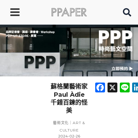
跳
至
主
要
內
容
Faceb
X
L
蘇格蘭藝術家
Paul Àdie
千錘百鍊的怪
美
藝術文化｜ART &
CULTURE
2024-02-26