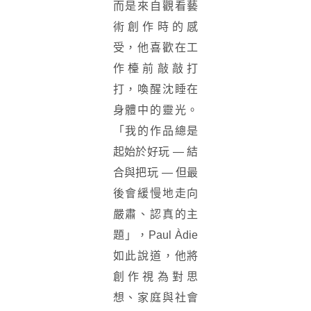
而是來自觀看藝
術創作時的感
受，他喜歡在工
作檯前敲敲打
打，喚醒沈睡在
身體中的靈光。
「我的作品總是
起始於好玩 — 結
合與把玩 — 但最
後會緩慢地走向
嚴肅、認真的主
題」，Paul Àdie
如此說道，他將
創作視為對思
想、家庭與社會