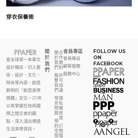
穿衣保養術
關
會員專區​
FOLLOW US
關
合
於
於
作
ON
會員權益
是全球第一本華文
我
邀
我
FACEBOOK
顧客服務
設計雜誌，切入藝
們
約
們
服務中心
術、設計、文化、
聯
許
繫
可
時尚等內容，創造
我
協
們
議
鮮明的「創意美學
媒體」定位。20年
常
隱
見
私
以來掌握在地與國
問
權
題
政
際之間交會的觀
策
預
點，深入淺出傳遞
約
訂
生活美學資訊。
空
閱
F
Y
I
T
間
電