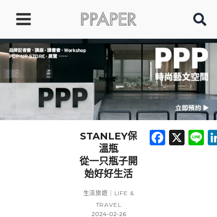
跳
至
主
要
內
容
Faceb
X
L
STANLEY保
溫瓶
從一只瓶子開
始好好生活
生活旅遊｜LIFE &
TRAVEL
2024-02-26