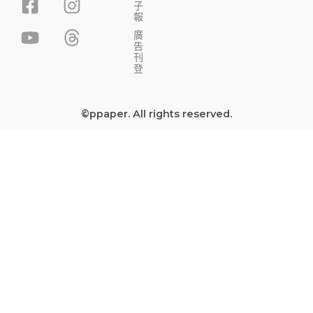
子
a
o
n
h
報
c
u
s
r
廣
告
e
t
t
e
刊
b
u
a
a
登
o
b
g
d
o
e
r
s
©ppaper. All rights reserved.
k
a
-
m
s
q
u
a
r
e