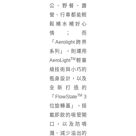
公、野餐、露
營、行車都能輕
鬆補水補好心
情；而
「Aerolight跨界
系列」，則運用
TM
AeroLight
輕量
級技術與小巧的
瓶身設計，以及
全新打造的
TM
「FlowState
3
位旋轉蓋」，搭
載即飲的吸管開
口，以及防噴
濺、減少溢出的