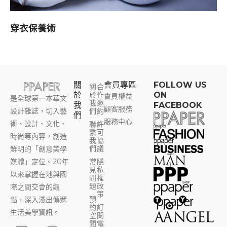
穿衣保養術
關
會員專區​
FOLLOW US
關
合
於
於
作
ON
會員權益
是全球第一本華文
我
邀
我
FACEBOOK
顧客服務
設計雜誌，切入藝
們
約
們
服務中心
術、設計、文化、
聯
許
繫
可
時尚等內容，創造
我
協
們
議
鮮明的「創意美學
媒體」定位。20年
常
隱
見
私
以來掌握在地與國
問
權
題
政
際之間交會的觀
策
預
點，深入淺出傳遞
約
訂
生活美學資訊。
空
閱
F
Y
I
T
間
電