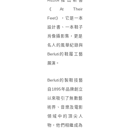
Rizzoli推出新書
《At Their
Feet》，它是一本
設計書、一本鞋子
肖像攝影集，
更是
名人的風華紀錄與
Berluti的鞋履工藝
展演。
Berluti的製鞋技藝
自1895年品牌創立
以來吸引了無數藝
術界、音樂及電影
領域中的頂尖人
物，
他們相繼成為