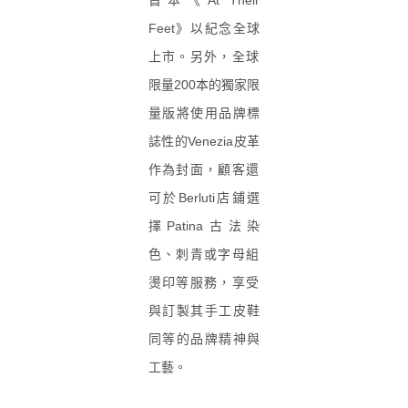
首本《At Their
Feet》以紀念全球
上市。另外，
全球
限量200本的獨家限
量版將使用品牌標
誌性的Venezia
皮革
作為封面，
顧客還
可於Berluti店鋪選
擇Patina古法染
色、
刺青或字母組
燙印等服務，
享受
與訂製其手工皮鞋
同等的品牌精神與
工藝。