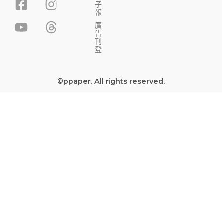
子
a
o
n
h
報
c
u
s
r
廣
告
e
t
t
e
刊
b
u
a
a
登
o
b
g
d
o
e
r
s
©ppaper. All rights reserved.
k
a
-
m
s
q
u
a
r
e