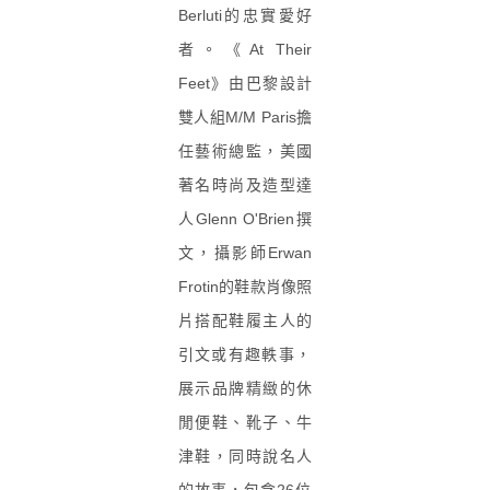
Berluti的忠實愛好
者。《At Their
Feet》由巴黎設計
雙人組M/M Paris擔
任藝術總監，美國
著名時尚及造型達
人Glenn O'Brien撰
文，攝影師Erwan
Frotin的鞋款肖像照
片搭配鞋履主人的
引文或有趣軼事，
展示品牌精緻的休
閒便鞋、靴子、牛
津鞋，同時說名人