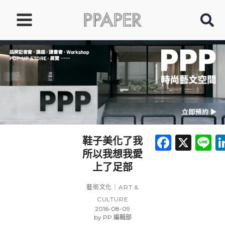
跳
至
主
要
內
容
Faceb
X
L
鞋子美化了我
所以我想我愛
上了足部
藝術文化｜ART &
CULTURE
2016-08-09
by
PP 編輯部