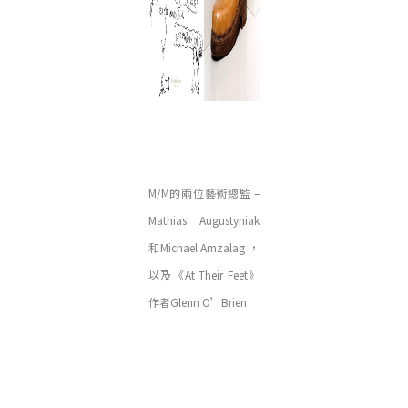
M/M的兩位藝術總監 –
Mathias Augustyniak
和Michael Amzalag ，
以及《At Their Feet》
作者Glenn O’Brien