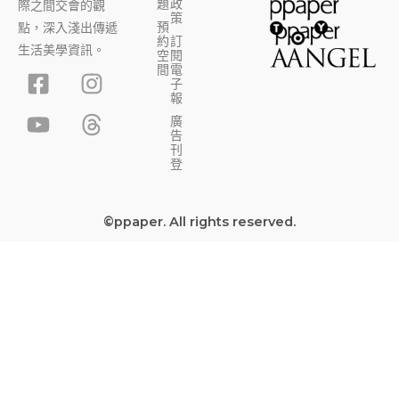
題
政
際之間交會的觀
策
預
點，深入淺出傳遞
約
訂
生活美學資訊。
空
閱
F
Y
I
T
間
電
子
a
o
n
h
報
c
u
s
r
廣
告
e
t
t
e
刊
b
u
a
a
登
o
b
g
d
o
e
r
s
©ppaper. All rights reserved.
k
a
-
m
s
q
u
a
r
e