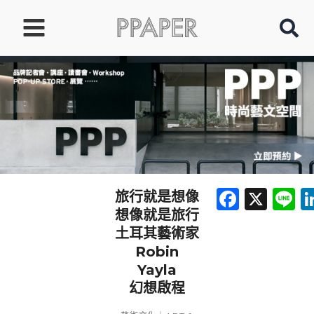
跳
至
主
要
內
容
Faceb
X
L
旅行就是想像
想像就是旅行
土耳其藝術家
Robin
Yayla
幻想啟程