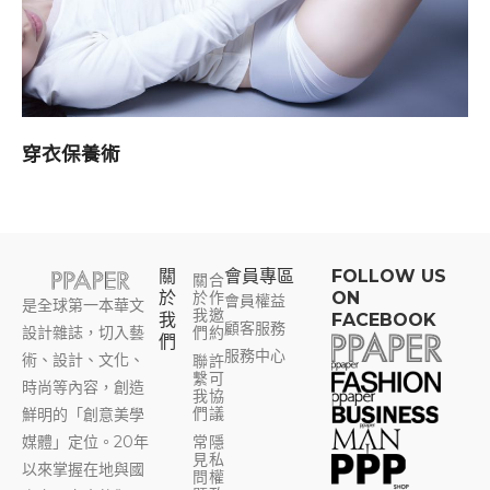
穿衣保養術
關
會員專區​
FOLLOW US
關
合
於
於
作
ON
會員權益
是全球第一本華文
我
邀
我
FACEBOOK
顧客服務
設計雜誌，切入藝
們
約
們
服務中心
術、設計、文化、
聯
許
繫
可
時尚等內容，創造
我
協
們
議
鮮明的「創意美學
媒體」定位。20年
常
隱
見
私
以來掌握在地與國
問
權