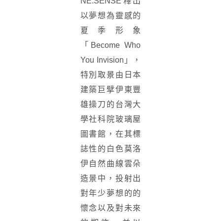
NE.SENSE釋出
以夢想為靈感的
夏季形象
「Become Who
You Invision」，
特別取景由日本
建築巨擘伊東豐
雄操刀的台灣大
學社科院玻璃屋
圖書館，在其標
誌性的白色莫洛
伊自然曲線雲朵
造景中，投射出
對年少夢想的的
懷念以及對未來