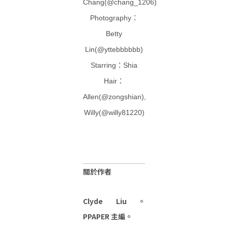
Chang(@chang_1206)
Photography：
Betty
Lin(@yttebbbbbb)
Starring：Shia
Hair：
Allen(@zongshian),
Willy(@willy81220)
關於作者
Clyde Liu。
PPAPER 主編。