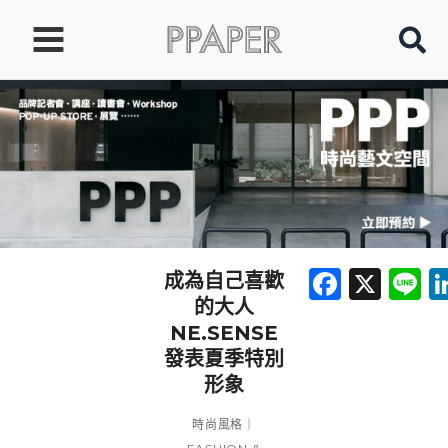
跳
至
主
要
內
容
Faceb
X
L
成為自己喜歡
的大人
NE.SENSE
發表夏季特別
形象
時尚風格｜