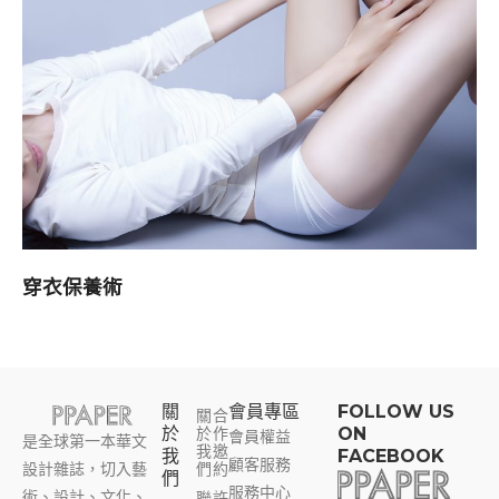
穿衣保養術
關
會員專區​
FOLLOW US
關
合
於
於
作
ON
會員權益
是全球第一本華文
我
邀
我
FACEBOOK
顧客服務
設計雜誌，切入藝
們
約
們
服務中心
術、設計、文化、
聯
許