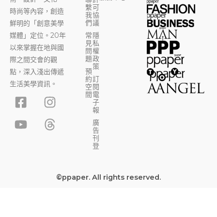
繫
可
時尚等內容，創造
我
協
們
議
鮮明的「創意美學
媒體」定位。20年
常
隱
見
私
以來掌握在地與國
問
權
題
政
際之間交會的觀
策
預
點，深入淺出傳遞
約
訂
生活美學資訊。
空
閱
F
Y
I
T
間
電
子
a
o
n
h
報
c
u
s
r
廣
告
e
t
t
e
刊
b
u
a
a
登
o
b
g
d
o
e
r
s
©ppaper. All rights reserved.
k
a
-
m
s