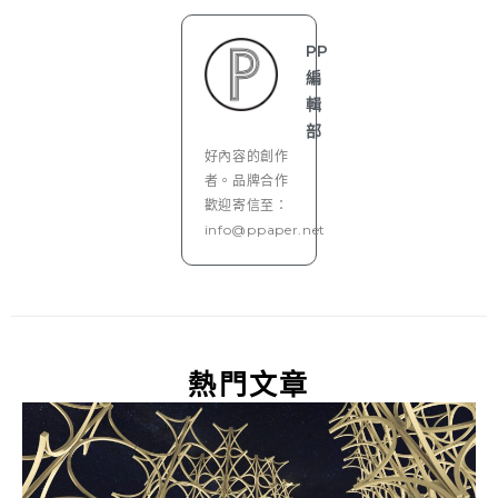
PP
編
輯
部
好內容的創作
者。品牌合作
歡迎寄信至：
info@ppaper.net
熱門文章