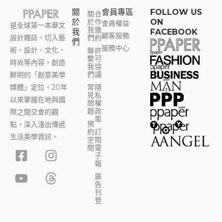
關
會員專區​
FOLLOW US
關
合
於
於
作
ON
會員權益
是全球第一本華文
我
邀
我
FACEBOOK
顧客服務
設計雜誌，切入藝
們
約
們
服務中心
術、設計、文化、
聯
許
繫
可
時尚等內容，創造
我
協
們
議
鮮明的「創意美學
媒體」定位。20年
常
隱
見
私
以來掌握在地與國
問
權
題
政
際之間交會的觀
策
預
點，深入淺出傳遞
約
訂
生活美學資訊。
空
閱
F
Y
I
T
間
電
子
a
o
n
h
報
c
u
s
r
廣
告
e
t
t
e
刊
b
u
a
a
登
o
b
g
d