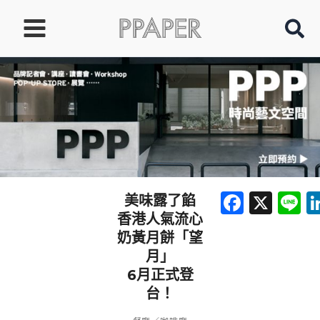
跳
至
主
要
內
容
Faceb
X
L
美味露了餡
香港⼈氣流⼼
奶黃月餅「望
月」
6月正式登
台！