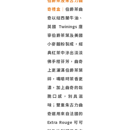
伯爵茶及朱古力曲
奇禮盒｜
伯爵茶曲
奇以紐西蘭牛油、
英國 Twinings 唐
寧伯爵茶葉及美國
小麥麵粉製成，經
典紅茶中滲出淡淡
佛手柑芬芳，曲奇
上更灑滿伯爵茶葉
碎，嘴嚼時茶香更
濃，加上曲奇的鬆
脆口感，別具滋
味；雙重朱古力曲
奇選用來自法國的
Extra Rouge 可可