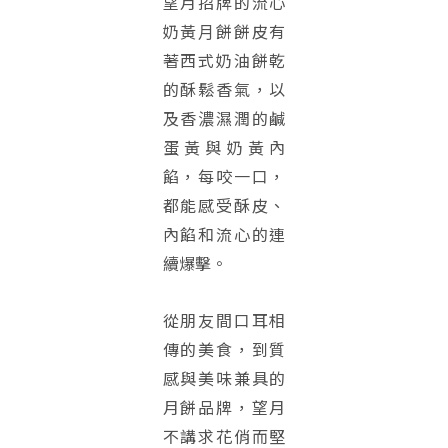
望月招牌的流⼼
奶黃⽉餅餅皮有
著西式奶油餅乾
的酥鬆香氣，以
及香濃濕潤的鹹
蛋黃與奶黃內
餡，每咬一口，
都能感受酥皮、
內餡和流心的連
續爆擊。
從朋友間口耳相
傳的美食，到質
感與美味兼具的
月餅品牌，望月
不講求花俏而堅