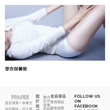
穿衣保養術
關
會員專區​
FOLLOW US
關
合
於
於
作
ON
會員權益
是全球第一本華文
我
邀
我
FACEBOOK
顧客服務
設計雜誌，切入藝
們
約