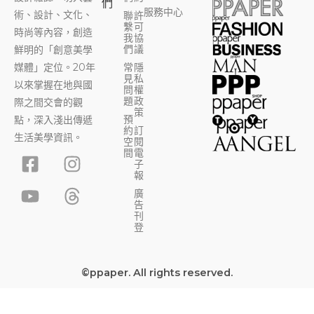
們
服務中心
術、設計、文化、
聯
許
繫
可
時尚等內容，創造
我
協
們
議
鮮明的「創意美學
媒體」定位。20年
常
隱
見
私
以來掌握在地與國
問
權
題
政
際之間交會的觀
策
預
點，深入淺出傳遞
約
訂
生活美學資訊。
空
閱
F
Y
I
T
間
電
子
a
o
n
h
報
c
u
s
r
廣
告
e
t
t
e
刊
b
u
a
a
登
o
b
g
d
o
e
r
s
©ppaper. All rights reserved.
k
a
-
m