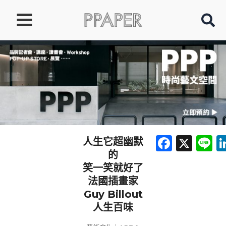
跳
至
主
要
內
容
Faceb
X
L
人生它超幽默
的
笑一笑就好了
法國插畫家
Guy Billout
人生百味