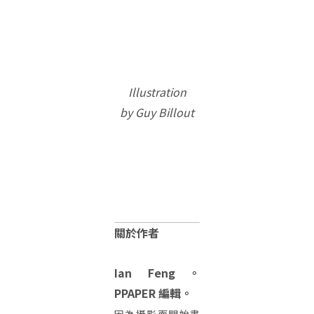
Illustration
by Guy Billout
關於作者
Ian Feng。
PPAPER 編輯。