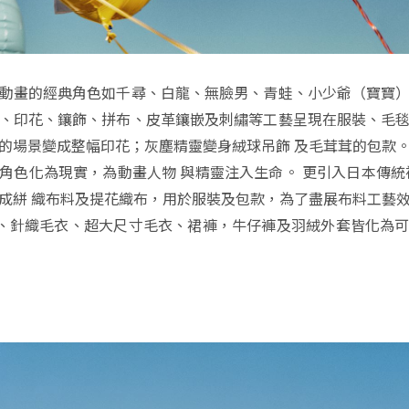
動畫的經典角色如千尋、白龍、無臉男、青蛙、小少爺（寶寶
、印花、鑲飾、拼布、皮革鑲嵌及刺繡等工藝呈現在服裝、毛
的場景變成整幅印花；灰塵精靈變身絨球吊飾 及毛茸茸的包款
角色化為現實，為動畫人物 與精靈注入生命。 更引入日本傳統襤
成絣 織布料及提花織布，用於服裝及包款，為了盡展布料工藝
、針織毛衣、超大尺寸毛衣、裙褲，牛仔褲及羽絨外套皆化為