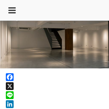
跳
至
主
要
內
容
ook
Facebook
In
X
ds
Line
LinkedIn