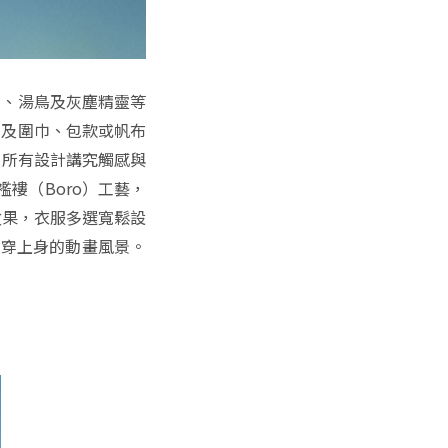
）、湯鳥及灰塵精靈等
毯及圍巾、包款或帆布
。所有設計講究觸感與
褸（Boro）工藝，
效果，衣服多選寬鬆設
可穿上身的動畫風景。