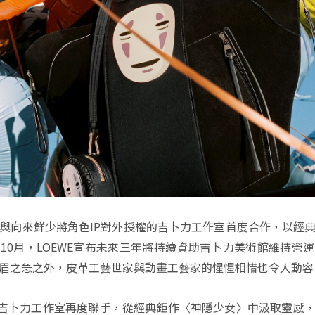
EWE與向來鮮少將角色IP對外授權的吉卜力工作室首度合作，以
10月，LOEWE宣布未來三年將持續資助吉卜力美術館維持營
眉之急之外，皮革工藝世家與動畫工藝家的惺惺相惜也令人動容
E與吉卜力工作室再度聯手，從經典鉅作〈神隱少女〉中汲取靈感