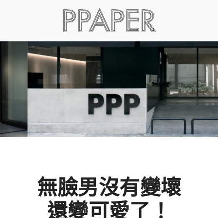
無臉男沒有變壞
還變可愛了！