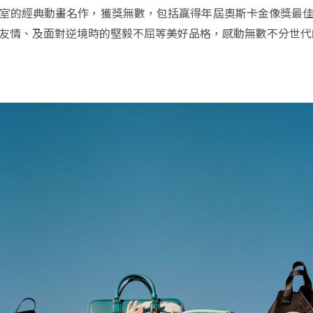
室的經典動畫名作，獲獎無數，包括贏得年屆奧斯卡金像獎最
友情、及面對逆境時的堅毅不屈等美好品格，感動無數不分世代