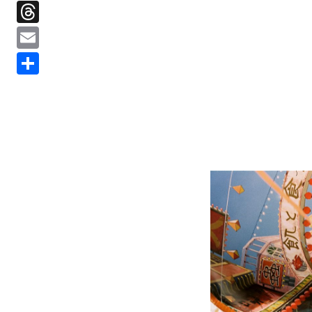
Threads
Email
分
享