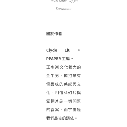
"Maki Chair" by Jin
Kuramoto
關於作者
Clyde Liu。
PPAPER 主編。
正宗90文化養大的
金牛男。擁抱帶有
壞品味的美感與文
化。相信科幻片與
愛情片是一切問題
的答案。而宇宙是
我們最後的歸依。