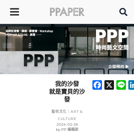
跳
至
主
要
內
容
Faceb
X
L
我的沙發
就是寶貝的沙
發
藝術文化｜ART &
CULTURE
2024-02-26
by
PP 編輯部