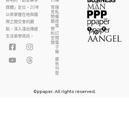
鮮明的「創意美學
媒體」定位。20年
常
隱
見
私
以來掌握在地與國
問
權
題
政
際之間交會的觀
策
預
點，深入淺出傳遞
約
訂
生活美學資訊。
空
閱
F
Y
I
T
間
電
子
a
o
n
h
報
c
u
s
r
廣
告
e
t
t
e
刊
b
u
a
a
登
o
b
g
d
o
e
r
s
©ppaper. All rights reserved.
k
a
-
m
s
q
u