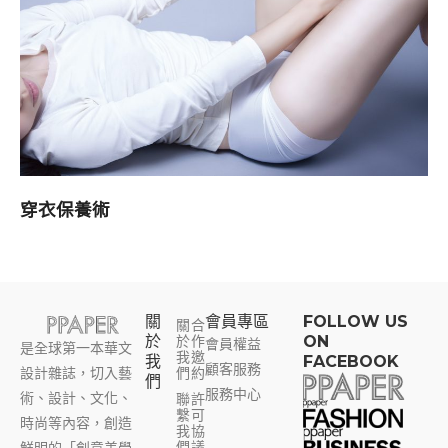
穿衣保養術
關
會員專區​
FOLLOW US
關
合
於
於
作
ON
會員權益
是全球第一本華文
我
邀
我
FACEBOOK
顧客服務
設計雜誌，切入藝
們
約
們
服務中心
術、設計、文化、
聯
許
繫
可
時尚等內容，創造
我
協
們
議