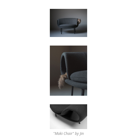
"Maki Chair" by Jin