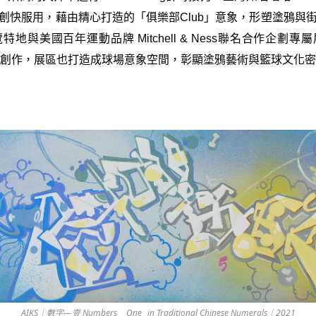
創快服用，藉由精心打造的「俱樂部Club」意象，形塑塗鴉與
地與美國百年運動品牌 Mitchell & Ness聯名合作企劃
上創作，展區也打造成球場意象空間，彰顯塗鴉藝術與籃球文化
AIKS｜數字—壹 Numbers_ _One_ in Traditional Chinese Numerals｜2021