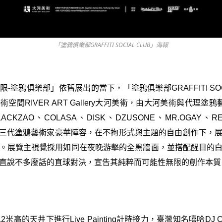
「塗鴉俱樂部GRAFFITI SOCIAL CLUB」海報
-塗鴉俱樂部」依舊展出的當下，「塗鴉俱樂部GRAFFITI SOCI
空間RIVER ART Gallery大河美術，由大河美術與代理塗鴉
ACKZAO、COLASA、DISK、DZUSONE、MR.OGAY、R
青三代塗鴉藝術家豪華陣容，在不拘形式與主題的自由創作下，
。展覽主視覺採用如同在夜晚游擊的全黑牆面，並搭配醒目的
直說不多廢話的直球對決，宣告其純粹而可能性無限的創作本質
米高的天井下進行Live Painting計時接力，臺灣知名嘻哈DJ 