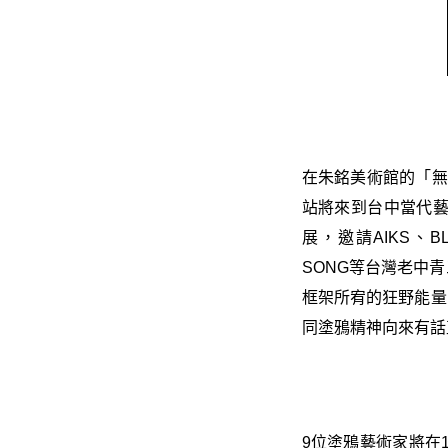
在朱銘美術館的「無限
站將來到台中當代藝術
展，邀請AIKS、BL
SONG等台灣老中
框架所宥的狂野能量
同塗鴉精神向來有話
9位塗鴉藝術家將在12