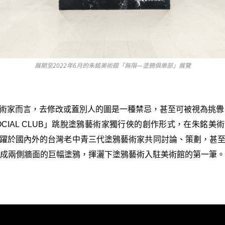
展期至2022年6月的朱銘美術館「無限—塗鴉俱樂部」展覽
術家而言，去修改或蓋別人的圖是一種禁忌，甚至可被視為挑釁。
I SOCIAL CLUB」跳脫塗鴉藝術家獨行俠的創作形式，在朱銘
躍於國內外的台灣老中青三代塗鴉藝術家共同討論、策劃，甚
完成兩側牆面的巨幅塗鴉，揮灑下塗鴉藝術入駐美術館的第一筆。