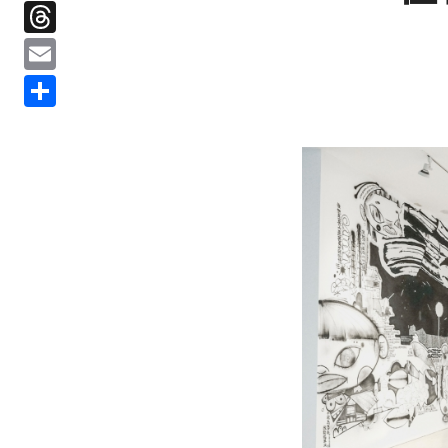
Threads
Email
分
享