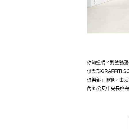
你知道嗎？對塗鴉藝
俱樂部GRAFFIT
俱樂部」聯覽，由活
內45公尺中央長廊