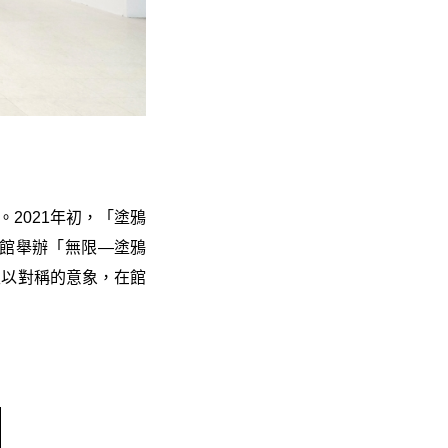
2021年初，「塗鴉
美術館舉辦「無限—塗鴉
至以對稱的意象，在館