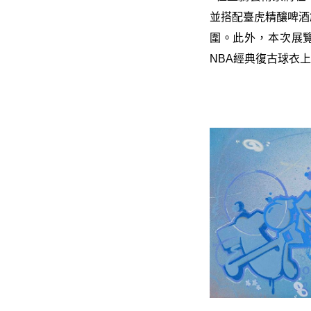
並搭配臺虎精釀啤酒
圍。此外，本次展覽特
NBA經典復古球衣