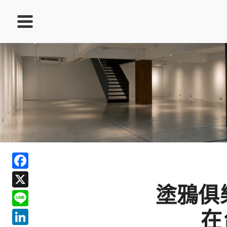
跳
至
主
要
內
容
ook
Facebook
In
X
ds
塗鴉俱樂
Line
LinkedIn
在