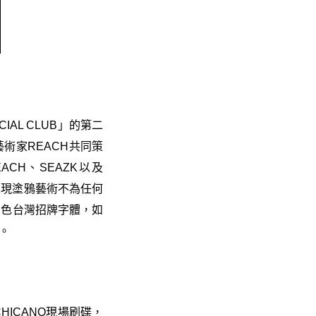
AL CLUB」的第二
藝術家REACH共同策
EACH、SEAZK以及
展現塗鴉藝術不為任何
白色台灣招牌字體，如
。
CHICANO現場刷碟，