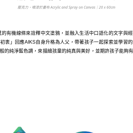
壓克力、噴漆於畫布 Acrylic and Spray on Canvas｜20 x 60cm
動感的有機線條來詮釋中文塗鴉，並融入生活中口語化的文字與
初衷」回應AIKS自身升格為人父，帶著孩子一起探索並學習
般的純淨藍色調，來描繪孩童的純真與美好，並期許孩子能夠