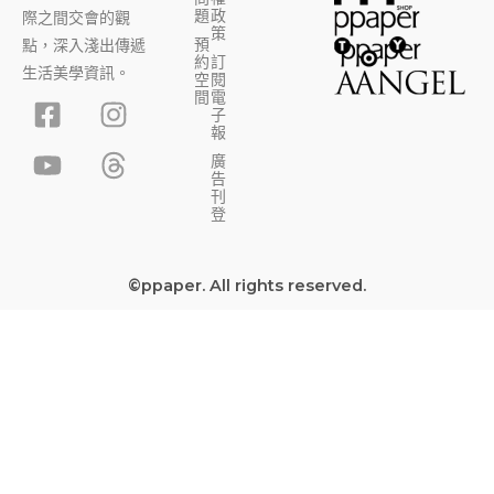
題
政
際之間交會的觀
策
預
點，深入淺出傳遞
約
訂
生活美學資訊。
空
閱
F
Y
I
T
間
電
子
a
o
n
h
報
c
u
s
r
廣
告
e
t
t
e
刊
b
u
a
a
登
o
b
g
d
o
e
r
s
©ppaper. All rights reserved.
k
a
-
m
s
q
u
a
r