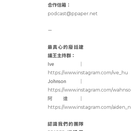
合作信箱：
podcast@ppaper.net
－
最真心的廢話建
議王主持群：
Ive｜
https://www.instagram.com/ive_hu
Johnson｜
https://www.instagram.com/wahns
阿達｜
https://www.instagram.com/aiden_n
認識我們的團隊