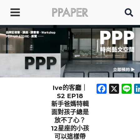
跳
至
主
要
內
容
Faceb
X
L
Ive的客廳｜
S2 EP18
新手爸媽特輯
面對孩子總是
放不了心？
12星座的小孩
可以這樣帶