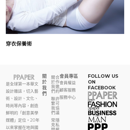
穿衣保養術
關
會員專區​
FOLLOW US
關
合
於
於
作
ON
會員權益
是全球第一本華文
我
邀
我
FACEBOOK
顧客服務
設計雜誌，切入藝
們
約
們
服務中心
術、設計、文化、
聯
許
繫
可
時尚等內容，創造
我
協
們
議
鮮明的「創意美學
媒體」定位。20年
常
隱
見
私
以來掌握在地與國
問
權