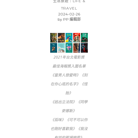
生活旅遊｜LIFE &
TRAVEL
2024-02-26
by
PP 編輯部
2021年台北電影獎
最佳海報獎入圍名單
《當男人戀愛時》《刻
在你心底的名字》《怪
胎》
《逃出立法院》《同學
麥娜斯》
《孤味》《可不可以你
也剛好喜歡我》《我沒
有談的那場戀愛》