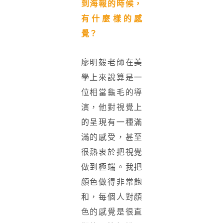
到海報的時候，
有什麼樣的感
覺？
廖明毅老師在美
學上來說算是一
位相當龜毛的導
演，他對視覺上
的呈現有一種滿
滿的感受，甚至
很熱衷於把視覺
做到極端。我把
顏色做得非常飽
和，每個人對顏
色的感覺是很直