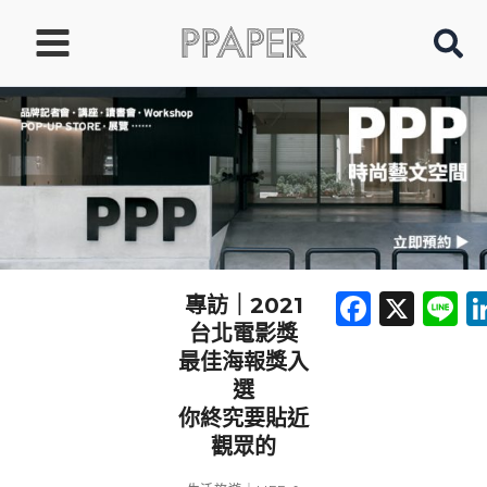
跳
至
主
要
內
容
Faceb
X
L
專訪｜2021
台北電影獎
最佳海報獎入
選
你終究要貼近
觀眾的