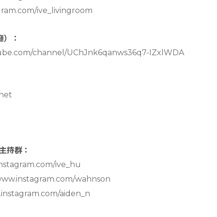
gram.com/ive_livingroom
客廳）：
tube.com/channel/UChJnk6qanws36q7-IZxlWDA
net
主持群：
instagram.com/ive_hu
/www.instagram.com/wahnson
.instagram.com/aiden_n