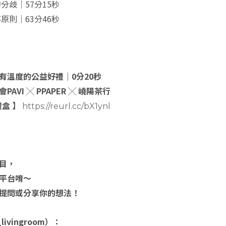
分歧｜57分15秒
原則｜63分46秒
有溫度的公益好禮｜0分20秒
VI ╳ PPAPER ╳ 嶢陽茶行
盒 】
https://reurl.cc/bX1ynl
目，
平台唷～
提問或分享你的想法！
_livingroom）：