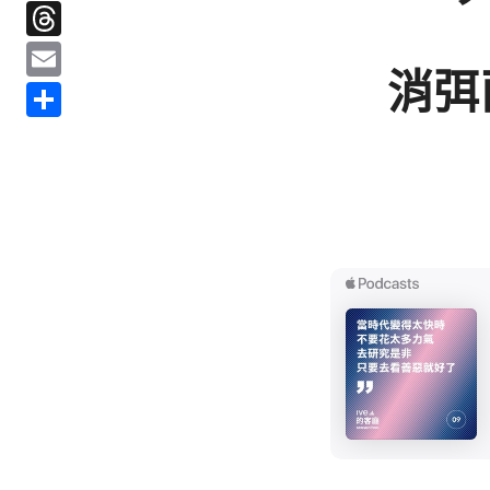
Threads
Email
消弭
分
享