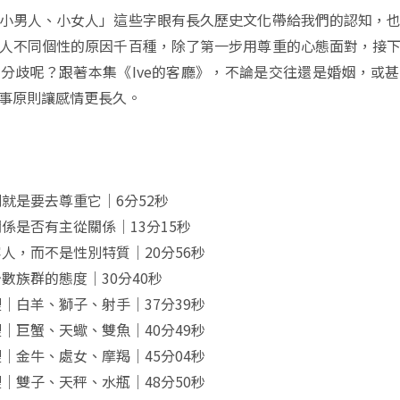
小男人、小女人」這些字眼有長久歷史文化帶給我們的認知，
人不同個性的原因千百種，除了第一步用尊重的心態面對，接
分歧呢？跟著本集《Ive的客廳》，不論是交往還是婚姻，或
事原則讓感情更長久。
就是要去尊重它｜6分52秒
係是否有主從關係｜13分15秒
人，而不是性別特質｜20分56秒
數族群的態度｜30分40秒
｜白羊、獅子、射手｜37分39秒
｜巨蟹、天蠍、雙魚｜40分49秒
｜金牛、處女、摩羯｜45分04秒
｜雙子、天秤、水瓶｜48分50秒