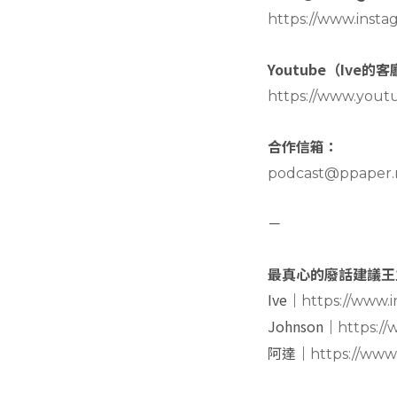
https://www.insta
Youtube（Ive的
https://www.you
合作信箱：
podcast@ppaper.
－
最真心的廢話建議王
Ive｜
https://www.
Johnson｜
https:/
阿達｜
https://www