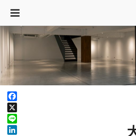
跳
至
主
要
內
容
ook
Facebook
In
X
ds
Line
LinkedIn