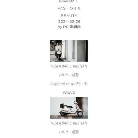
時尚風格｜
FASHION &
BEAUTY
2024-02-26
by
PP 編輯部
VESPA 946 CHRISTIAN
DIOR，攝影
elephant.co studio，©
PPAPER
VESPA 946 CHRISTIAN
DIOR，攝影