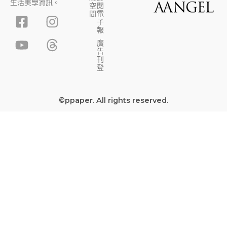
生活美學資訊。
空
閱
F
Y
I
T
間
電
子
a
o
n
h
報
c
u
s
r
廣
告
e
t
t
e
刊
b
u
a
a
登
o
b
g
d
o
e
r
s
©ppaper. All rights reserved.
k
a
-
m
s
q
u
a
r
e