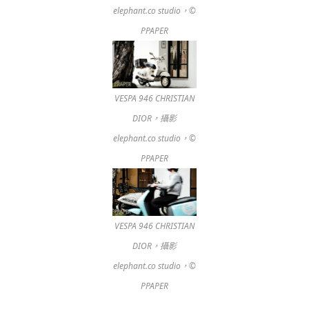
elephant.co studio，©
PPAPER
VESPA 946 CHRISTIAN
DIOR，攝影
elephant.co studio，©
PPAPER
VESPA 946 CHRISTIAN
DIOR，攝影
elephant.co studio，©
PPAPER