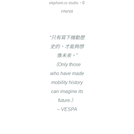
elephant.co studio，©
PPAPER
“只有寫下機動歷
史的，才能夠想
像未來。”
（Only those
who have made
mobility history
can imagine its
future.）
– VESPA