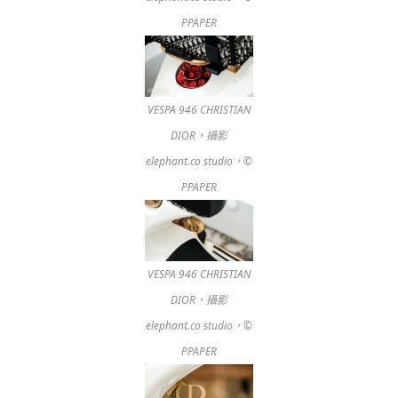
PPAPER
VESPA 946 CHRISTIAN
DIOR，攝影
elephant.co studio，©
PPAPER
VESPA 946 CHRISTIAN
DIOR，攝影
elephant.co studio，©
PPAPER