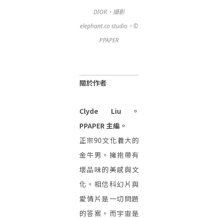
DIOR，攝影
elephant.co studio，©
PPAPER
關於作者
Clyde Liu。
PPAPER 主編。
正宗90文化養大的
金牛男。擁抱帶有
壞品味的美感與文
化。相信科幻片與
愛情片是一切問題
的答案。而宇宙是