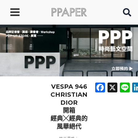
跳
至
主
要
內
容
Faceb
X
L
VESPA 946
CHRISTIAN
DIOR
開箱
經典╳經典的
風華絕代