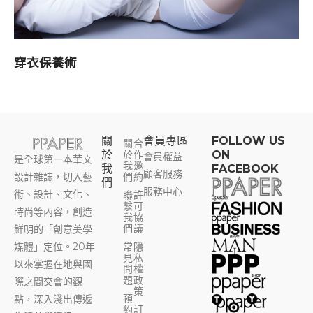
穿衣保養術
關
會員專區​
FOLLOW US
關
合
於
於
作
ON
會員權益
是全球第一本華文
我
邀
我
FACEBOOK
顧客服務
設計雜誌，切入藝
們
約
們
服務中心
術、設計、文化、
聯
許
繫
可
時尚等內容，創造
我
協
們
議
鮮明的「創意美學
媒體」定位。20年
常
隱
見
私
以來掌握在地與國
問
權
題
政
際之間交會的觀
策
預
點，深入淺出傳遞
約
訂