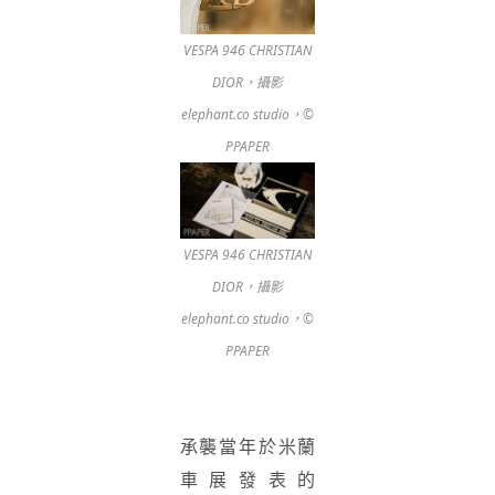
VESPA 946 CHRISTIAN
DIOR，攝影
elephant.co studio，©
PPAPER
VESPA 946 CHRISTIAN
DIOR，攝影
elephant.co studio，©
PPAPER
承襲當年於米蘭
車展發表的