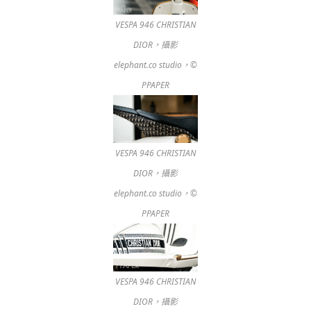
VESPA 946 CHRISTIAN
DIOR，攝影
elephant.co studio，©
PPAPER
VESPA 946 CHRISTIAN
DIOR，攝影
elephant.co studio，©
PPAPER
VESPA 946 CHRISTIAN
DIOR，攝影