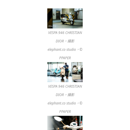
VESPA 946 CHRISTIAN
DIOR，攝影
elephant.co studio，©
PPAPER
VESPA 946 CHRISTIAN
DIOR，攝影
elephant.co studio，©
PPAPER