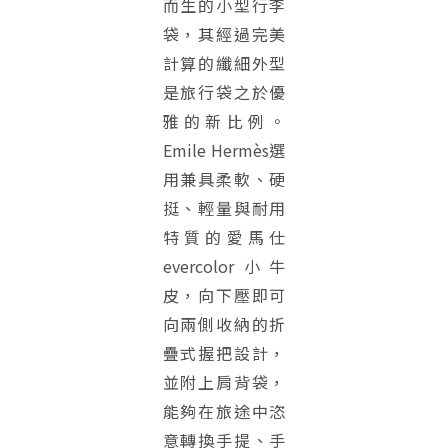
而生的小型行李
袋，其經過完美
計算的纖細外型
是旅行袋之於優
雅的新比例。
Emile Hermès選
用兼具柔軟、硬
挺、輕量與耐用
特質的愛馬仕
evercolor小牛
皮，向下壓即可
向兩側收納的折
疊式握把設計，
並附上肩背袋，
能夠在旅途中恣
意轉換手提、手