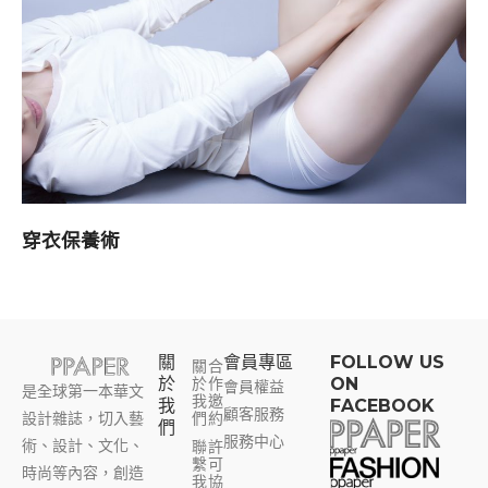
穿衣保養術
關
會員專區​
FOLLOW US
關
合
於
於
作
ON
會員權益
是全球第一本華文
我
邀
我
FACEBOOK
顧客服務
設計雜誌，切入藝
們
約
們
服務中心
術、設計、文化、
聯
許
繫
可
時尚等內容，創造
我
協