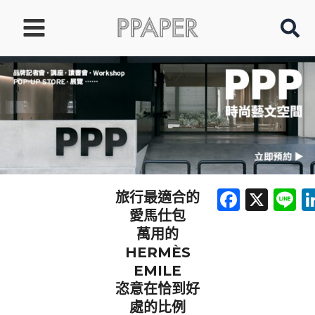
跳
至
主
要
內
容
Faceb
X
L
旅行最適合的
愛馬仕包
萬用的
HERMÈS
EMILE
恣意在恰到好
處的比例