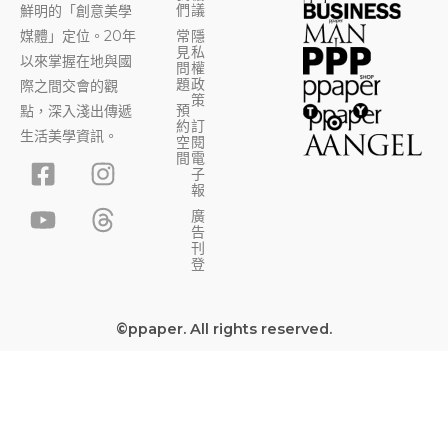
們
議
鮮明的「創意美學
媒體」定位。20年
常
隱
見
私
以來掌握在地與國
問
權
題
政
際之間交會的觀
策
預
點，深入淺出傳遞
約
訂
生活美學資訊。
空
閱
F
Y
I
T
間
電
子
a
o
n
h
報
c
u
s
r
廣
告
e
t
t
e
刊
b
u
a
a
登
o
b
g
d
o
e
r
s
©ppaper. All rights reserved.
k
a
-
m
s
q