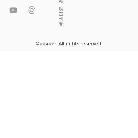
a
o
n
h
報
c
u
s
r
廣
告
e
t
t
e
刊
b
u
a
a
登
o
b
g
d
o
e
r
s
©ppaper. All rights reserved.
k
a
-
m
s
q
u
a
r
e