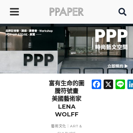
跳
至
主
要
內
容
Faceb
X
L
富有生命的圖
騰符號畫
美國藝術家
LENA
WOLFF
藝術文化｜ART &