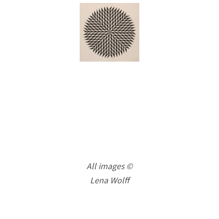
All images ©
Lena Wolff