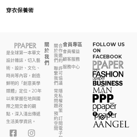
穿衣保養術
關
會員專區​
FOLLOW US
關
合
於
於
作
ON
會員權益
是全球第一本華文
我
邀
我
FACEBOOK
顧客服務
設計雜誌，切入藝
們
約
們
服務中心
術、設計、文化、
聯
許
繫
可
時尚等內容，創造
我
協
們
議
鮮明的「創意美學
媒體」定位。20年
常
隱
見
私
以來掌握在地與國
問
權
題
政
際之間交會的觀
策
預
點，深入淺出傳遞
約
訂
生活美學資訊。
空
閱
F
Y
I
T
間
電
子