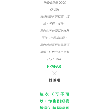
林映唯演繹 COCO
CRUSH
高級珠寶系列耳環、項
鍊、手環、戒指、
​​​​​黑色烏干紗蝴蝶結裝飾
拼接白色圓裙洋裝、
黑色毛氈羅緞裝飾圓頂
禮帽、紅色山茶花別針
｜by CHANEL
PPAPAR
╳
林映唯
這次
〈可不可
以，你也剛好喜
歡我〉
拍攝過程