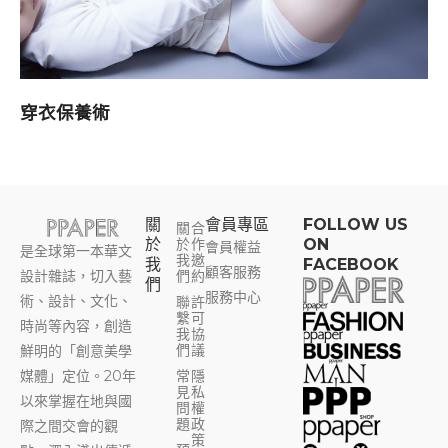
穿衣保養術
關
會員專區​
FOLLOW US
關
合
於
於
作
ON
會員權益
是全球第一本華文
我
邀
我
FACEBOOK
顧客服務
設計雜誌，切入藝
們
約
們
服務中心
術、設計、文化、
聯
許
繫
可
時尚等內容，創造
我
協
們
議
鮮明的「創意美學
媒體」定位。20年
常
隱
見
私
以來掌握在地與國
問
權
題
政
際之間交會的觀
策