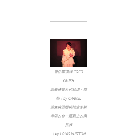
曹佑寧演繹 COCO
CRUSH
高級珠寶系列耳環、戒
指｜by CHANEL
黃色棉質解構挖空多綁
帶袋衣合一運動上衣與
長褲
｜by LOUIS VUITTON