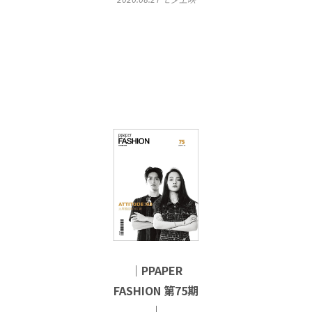
｜PPAPER
FASHION 第75期
｜