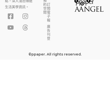
預
點，深入淺出傳遞
約
訂
生活美學資訊。
空
閱
F
Y
I
T
間
電
子
a
o
n
h
報
c
u
s
r
廣
告
e
t
t
e
刊
b
u
a
a
登
o
b
g
d
o
e
r
s
©ppaper. All rights reserved.
k
a
-
m
s
q
u
a
r
e