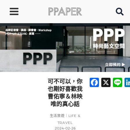
跳
至
主
要
內
容
Faceb
X
L
可不可以，你
也剛好喜歡我
曹佑寧＆林映
唯的真心話
生活旅遊｜LIFE &
TRAVEL
2024-02-26