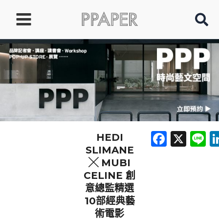
跳
至
主
要
內
容
Faceb
X
L
HEDI
SLIMANE
╳ MUBI
CELINE 創
意總監精選
10部經典藝
術電影