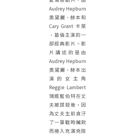
Audrey Hepburn
奧黛麗·赫本和
Cary Grant 卡萊
·葛倫主演的一
部經典影片。影
片講述的是由
Audrey Hepburn
奧黛麗·赫本出
演的女主角
Reggie Lambert
瑞姬藍伯特在丈
夫被謀殺後，因
為丈夫生前貪汙
了一筆戰時贓款
而捲入充滿兇險