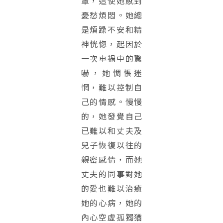
罩，這使她感到
憂愁煩悶。她總
是煩躁不安和精
神恍惚，起因於
一次車禍中的驚
嚇，她惆悵迷
惘，難以控制自
己的情感。慢慢
的，她發覺自己
已難以和丈夫及
兒子恢復以往的
親密感情，而她
丈夫的同事對她
的愛也難以治癒
她的心病，她的
內心空虛孤獨猶