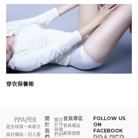
穿衣保養術
關
會員專區​
FOLLOW US
關
合
於
於
作
ON
會員權益
是全球第一本華文
我
邀
我
FACEBOOK
顧客服務
設計雜誌，切入藝
們
約
們