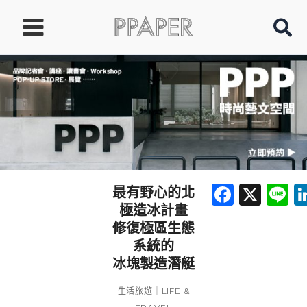
跳
至
主
要
內
容
Faceb
X
L
最有野心的北
極造冰計畫
修復極區生態
系統的
冰塊製造潛艇
生活旅遊｜LIFE &