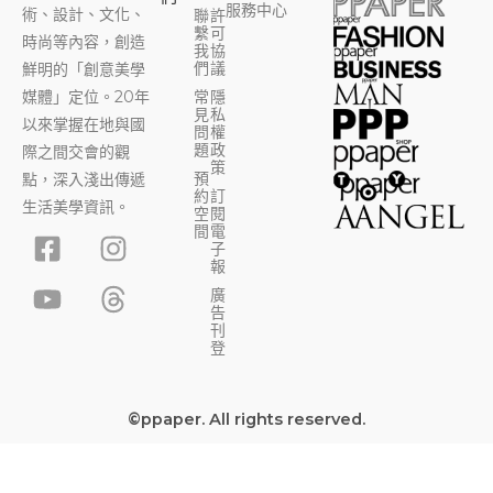
服務中心
術、設計、文化、
聯
許
繫
可
時尚等內容，創造
我
協
們
議
鮮明的「創意美學
媒體」定位。20年
常
隱
見
私
以來掌握在地與國
問
權
題
政
際之間交會的觀
策
預
點，深入淺出傳遞
約
訂
生活美學資訊。
空
閱
F
Y
I
T
間
電
子
a
o
n
h
報
c
u
s
r
廣
告
e
t
t
e
刊
b
u
a
a
登
o
b
g
d
o
e
r
s
©ppaper. All rights reserved.
k
a
-
m