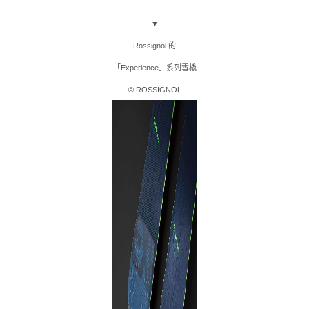
▼
Rossignol 的
「Experience」系列雪橇
© ROSSIGNOL