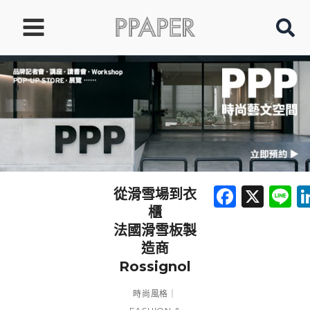
跳
至
主
要
內
容
Faceb
X
L
從滑雪場到衣
櫃
法國滑雪板製
造商
Rossignol
時尚風格｜