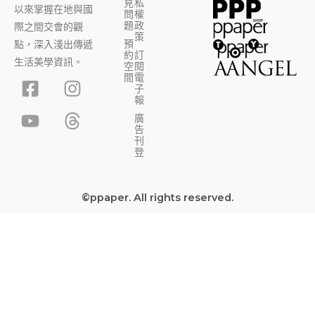
見
私
以來掌握在地與國
問
權
題
政
際之間交會的觀
策
預
點，深入淺出傳遞
約
訂
生活美學資訊。
空
閱
F
Y
I
T
間
電
子
a
o
n
h
報
c
u
s
r
廣
告
e
t
t
e
刊
b
u
a
a
登
o
b
g
d
o
e
r
s
©ppaper. All rights reserved.
k
a
-
m
s
q
u
a