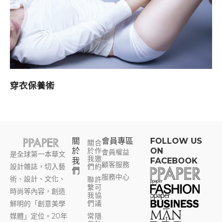
穿衣保養術
關
會員專區​
FOLLOW US
關
合
於
於
作
ON
會員權益
是全球第一本華文
我
邀
我
FACEBOOK
顧客服務
設計雜誌，切入藝
們
約
們
服務中心
術、設計、文化、
聯
許
繫
可
時尚等內容，創造
我
協
們
議
鮮明的「創意美學
媒體」定位。20年
常
隱