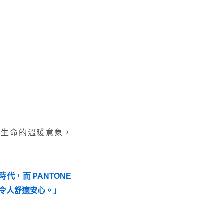
極、肯定生命的溫暖意象，
，而 PANTONE
，令人舒適安心。」