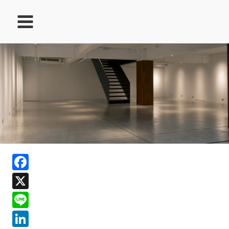
跳
至
主
要
內
容
ook
Facebook
In
X
ds
Line
LinkedIn