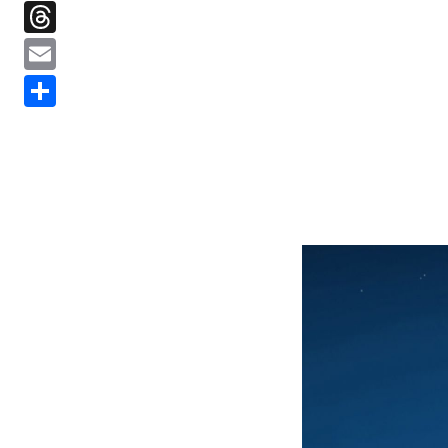
Threads
Email
分
享