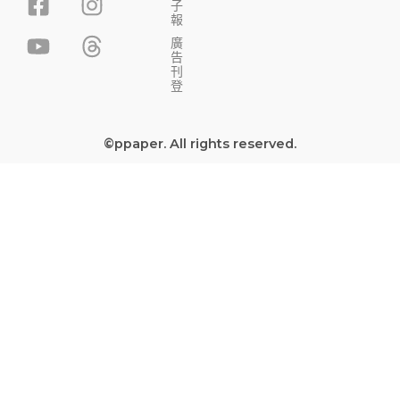
子
a
o
n
h
報
c
u
s
r
廣
告
e
t
t
e
刊
b
u
a
a
登
o
b
g
d
o
e
r
s
©ppaper. All rights reserved.
k
a
-
m
s
q
u
a
r
e