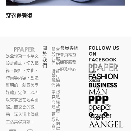
穿衣保養術
關
會員專區​
FOLLOW US
關
合
於
於
作
ON
會員權益
是全球第一本華文
我
邀
我
FACEBOOK
顧客服務
設計雜誌，切入藝
們
約
們
服務中心
術、設計、文化、
聯
許
繫
可
時尚等內容，創造
我
協
們
議
鮮明的「創意美學
媒體」定位。20年
常
隱
見
私
以來掌握在地與國
問
權
題
政
際之間交會的觀
策
預
點，深入淺出傳遞
約
訂
生活美學資訊。
空
閱
F
Y
I
T
間
電