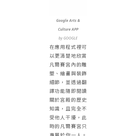
Google Arts &
Culture APP
by GOOGLE
在應用程式裡可
以更清楚地欣賞
凡爾賽宮內的雕
塑、繪畫與裝飾
細節，並透過翻
譯功能隨即閱讀
關於宮殿的歷史
知識，且完全不
受他人干擾，此
時的凡爾賽宮只
專屬於你一人。