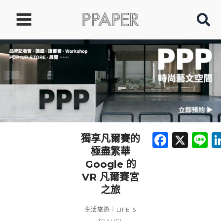
跳
至
主
要
內
容
Faceb
X
L
獨享凡爾賽的
極盡繁華
Google 的
VR 凡爾賽宮
之旅
生活旅遊｜LIFE &