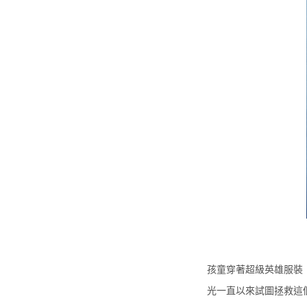
孩童穿著超級英雄服​​
光一直以來試圖拯救這