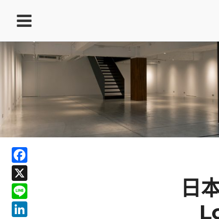
跳
至
主
要
內
容
ook
Facebook
In
X
ds
日
Line
LinkedIn
L