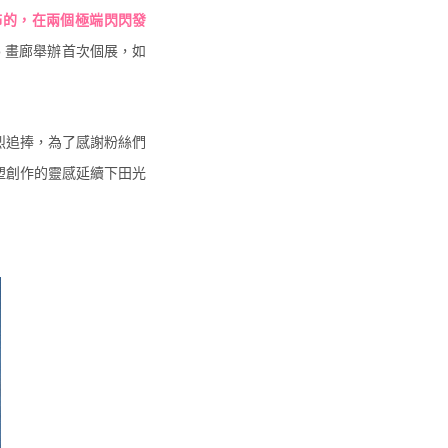
是恐怖的，在兩個極端閃閃發
o 畫廊舉辦首次個展，如
烈追捧，為了感謝粉絲們
塑創作的靈感延續下田光