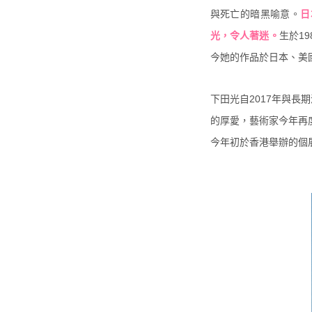
與死亡的暗黑喻意。
日
光，令人著迷。
生於1
今她的作品於日本、美
下田光自2017年與長期深
的厚愛，藝術家今年再
今年初於香港舉辦的個展 “Ca