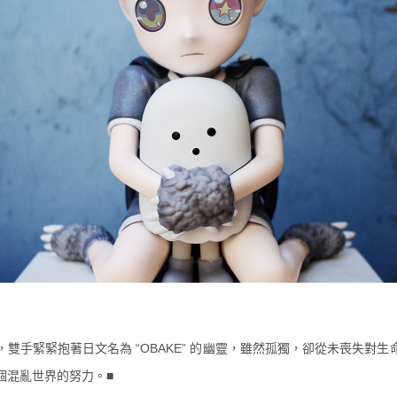
裝，雙手緊緊抱著日文名為 “OBAKE” 的幽靈，雖然孤獨，卻從未喪失對
個混亂世界的努力。■