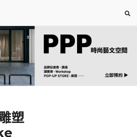
雕塑
ke