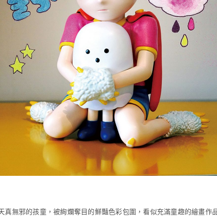
天真無邪的
孩童，被絢爛奪目的鮮豔色彩包圍，看似充滿童趣的繪畫作