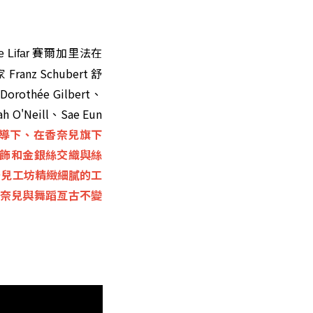
賽爾加里法
在
 Lifar
z Schubert 舒
thée Gilbert、
 O'Neill、Sae Eun
統籌指導下、在香奈兒旗下
珠飾和金銀絲交織與絲
奈兒工坊精緻細膩的工
香奈兒與舞蹈亙古不變