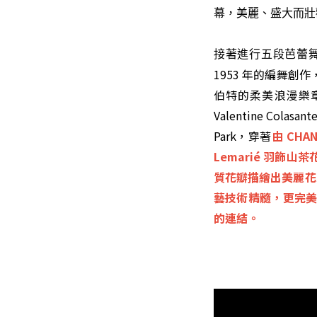
幕，美麗、盛大而壯
接著進行五段芭蕾
1953 年的編舞創作
伯特的柔美浪漫樂章，六位
Valentine Colas
Park，穿著
由 CHA
Lemarié 羽
質花瓣描繪出美麗花
藝技術精髓，更完美
的連結。