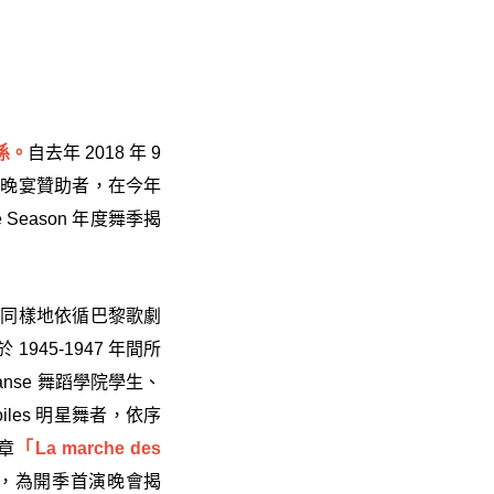
係。
自去年 2018 年 9
 開幕晚宴贊助者，在今年
e Season 年度舞季揭
的表演，同樣地依循巴黎歌劇
於 1945-1947 年間所
Danse 舞蹈學院學生、
 Étoiles 明星舞者，依序
樂章
「La marche des
let，為開季首演晚會揭