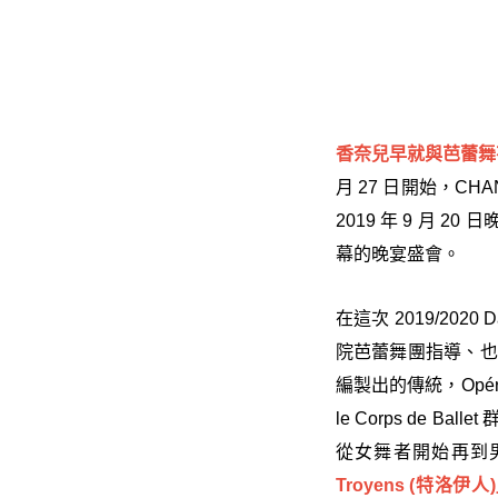
香奈兒早就與芭蕾舞有密
月 27 日開始，CH
2019 年 9 月 20
幕的晚宴盛會。
在這次 2019/202
院芭蕾舞團指導、也是 G
編製出的傳統，Opéra
le Corps de Bal
從女舞者開始再到男舞
Troyens (特洛伊人