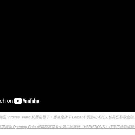
 Virginie Viard 統籌指導下，
香奈兒旗下 Lemarié 羽飾山茶花工坊為巴黎歌劇院
年度舞季 Opening Gala 開幕晚宴盛會中
第二段舞碼「VARIATIONS」
打造花朵刺繡舞