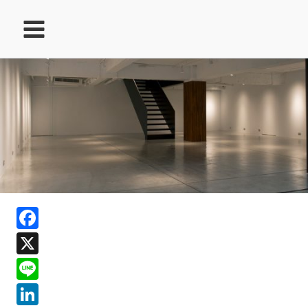
跳
至
主
要
內
容
ook
Facebook
In
X
ds
Line
LinkedIn