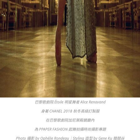
巴黎歌劇院 Étoile 明星舞者 Alice Renavand
身著 CHANEL 2018 秋冬高級訂製服
​在巴黎歌劇院加尼葉殿鏡廳內
為 PPAPER FASHION 起舞拍攝時尚攝影專題
Photo 攝影 by Ophélie Rondeau｜Styling 造型 by Gene Ku 簡兢谷