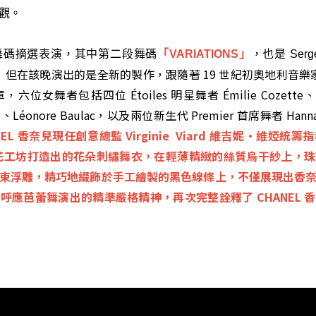
觀。
舞碼摘選表演，其中第二段舞碼
「VARIATIONS」
，也是 Serge
，但在該晚演出的是全新的製作，跟隨著 19 世紀初奧地利音樂家 Fran
女舞者包括四位 Étoiles 明星舞者 Émilie Cozette、Doro
ante、Léonore Baulac，以及兩位新生代 Premier 首席舞者 Hannah
NEL 香奈兒現任創意總監 Virginie Viard 維吉妮·維婭
飾山茶花工坊打造出的花朵刺繡舞衣，在輕薄精緻的絲質烏干紗上，
束浮雕，精巧地綴飾於手工繪製的黑色線條上，不僅展現出香
呼應芭蕾舞演出的精準嚴格精神，再次完整詮釋了 CHANEL 