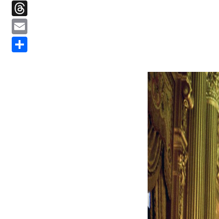
Threads
Email
分
享