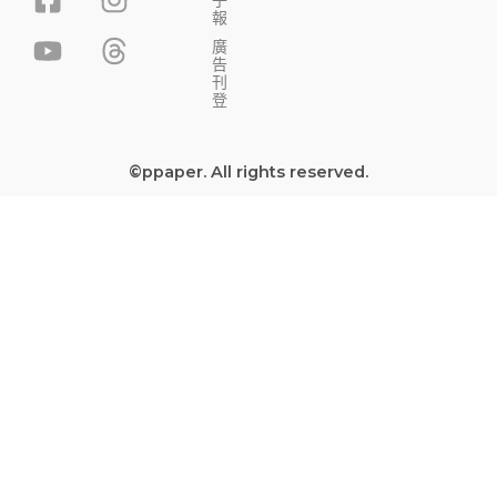
子
a
o
n
h
報
c
u
s
r
廣
告
e
t
t
e
刊
b
u
a
a
登
o
b
g
d
o
e
r
s
©ppaper. All rights reserved.
k
a
-
m
s
q
u
a
r
e