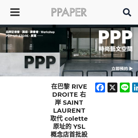
跳
至
主
要
內
容
Faceb
X
L
在巴黎 RIVE
DROITE 右
岸 SAINT
LAURENT
取代 colette
原址的 YSL
概念店首批設