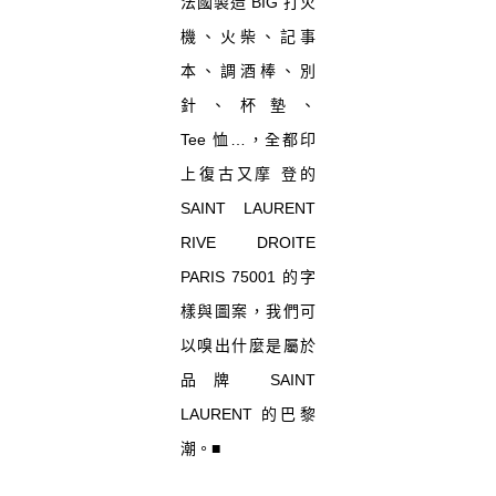
法國製造 BIG 打火
機、火柴、記事
本、調酒棒、別
針、杯墊、
Tee 恤…，全都印
上復古又摩 登的
SAINT LAURENT
RIVE DROITE
PARIS 75001 的字
樣與圖案，我們可
以嗅出什麼是屬於
品牌 SAINT
LAURENT 的巴黎
潮。■