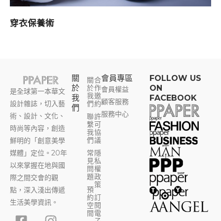
穿衣保養術
關
會員專區​
FOLLOW US
關
合
於
於
作
ON
會員權益
是全球第一本華文
我
邀
我
FACEBOOK
顧客服務
設計雜誌，切入藝
們
約
們
服務中心
術、設計、文化、
聯
許
繫
可
時尚等內容，創造
我
協
們
議
鮮明的「創意美學
媒體」定位。20年
常
隱
見
私
以來掌握在地與國
問
權
題
政
際之間交會的觀
策
預
點，深入淺出傳遞
約
訂
生活美學資訊。
空
閱
F
Y
I
T
間
電