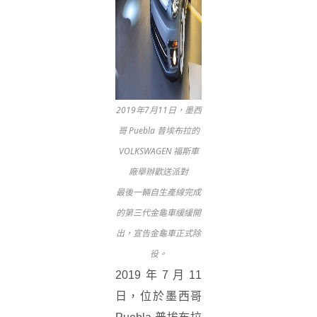
2019年7月11日，墨西
哥 Puebla 普埃布拉的
VOLKSWAGEN 福斯車
廠舉辦歡送派對
最後一輛自生產線完成
的第三代金龜車緩緩開
出，宣告金龜車正式除
役。
2019年7月11
日，位於墨西哥