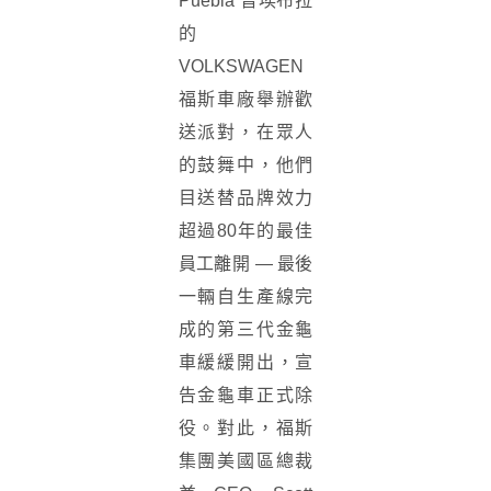
Puebla 普埃布拉
的
VOLKSWAGEN
福斯車廠舉辦歡
送派對，在眾人
的鼓舞中，他們
目送替品牌效力
超過80年的最佳
員工離開 — 最後
一輛自生產線完
成的第三代金龜
車緩緩開出，宣
告金龜車正式除
役。對此，福斯
集團美國區總裁