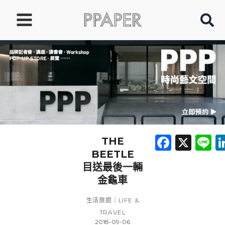
跳
至
主
要
內
容
Faceb
X
L
THE
BEETLE
目送最後一輛
金龜車
生活旅遊｜LIFE &
TRAVEL
2018-09-06