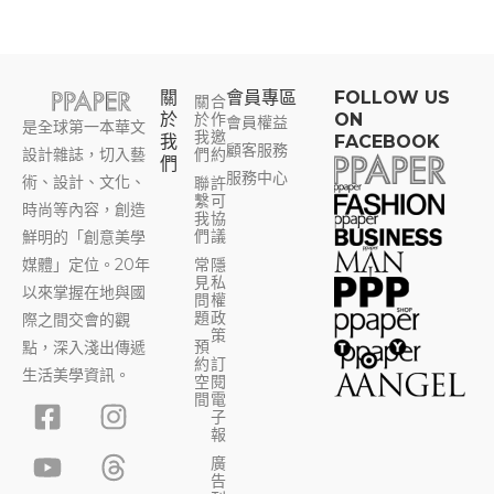
關
會員專區​
FOLLOW US
關
合
於
於
作
ON
會員權益
是全球第一本華文
我
邀
我
FACEBOOK
顧客服務
設計雜誌，切入藝
們
約
們
服務中心
術、設計、文化、
聯
許
繫
可
時尚等內容，創造
我
協
們
議
鮮明的「創意美學
媒體」定位。20年
常
隱
見
私
以來掌握在地與國
問
權
題
政
際之間交會的觀
策
預
點，深入淺出傳遞
約
訂
生活美學資訊。
空
閱
F
Y
I
T
間
電
子
a
o
n
h
報
c
u
s
r
廣
告
e
t
t
e