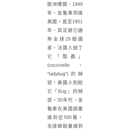
歐洲傳開，1949
年，金龜車到達
美國。直至1951
年，其足跡已遍
佈全球29個國
家，法國人給了
它「瓢蟲」
(coccinelle，
“ladybug”)的綽
號，美國人則給
它「Bug」的綽
號。50年代，金
龜車在美國銷量
達到近500萬，
全球總銷量達到