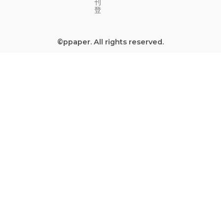
刊
b
u
a
a
登
o
b
g
d
o
e
r
s
©ppaper. All rights reserved.
k
a
-
m
s
q
u
a
r
e