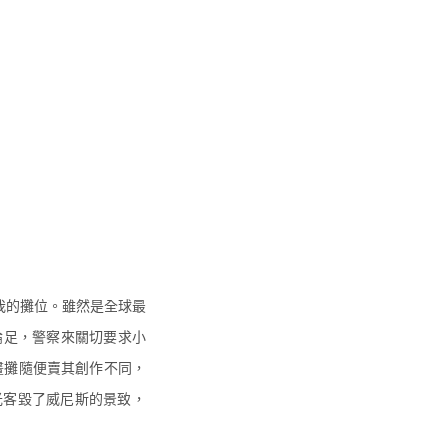
我的攤位。
雖然是全球最
論足，
警察來關切要求小
擺畫攤隨便賣其創作不同，
光客毀了威尼斯的景致，