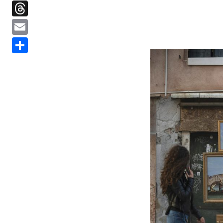
Threads
Email
分
享