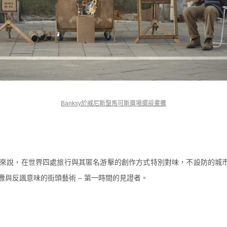
Banksy於威尼斯聖馬可斯廣場擺設畫攤
y來說，
在世界四處旅行與其匿名游擊的創作方式特別對味，不設防的城
挑釁與反諷意味的街頭藝術 – 第一時間的見證者。