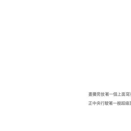
畫攤旁放著一個上面寫有「
正中央行駛著一艘超級