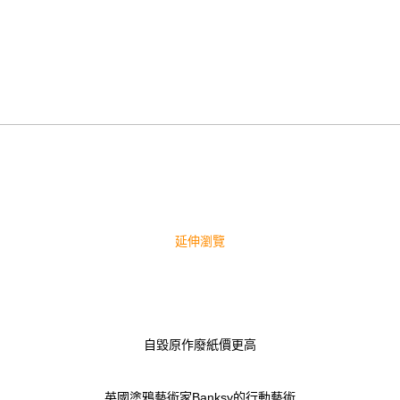
延伸瀏覽
自毀原作廢紙價更高
英國塗鴉藝術家Banksy的行動藝術