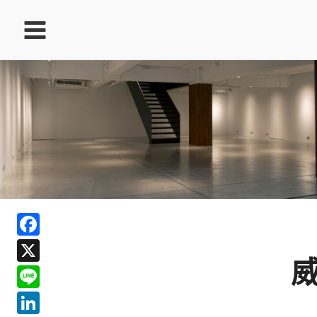
跳
至
主
要
內
容
ook
Facebook
In
X
ds
Line
LinkedIn