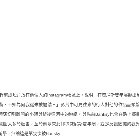
程剪成短片放在他個人的Instag
ram帳號上，說明「在威尼斯雙年展擺出
動，不知為何我從未被邀請。」
影片中可見往來的行人對他的作品品頭
鏡頭切到離開的小販與背後運河中的遊艇。與先前Ba
nksy也曾在路上
意圖大多於販售，
至於他是來此揶揄威尼斯雙年展，
或是反諷簇擁的觀
擊，無論這是第幾次被Bansky。