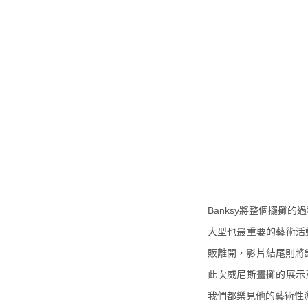
Banksy將整個擺攤的過
大型也最重要的藝術活
販離開，
影片結尾則將
此次威尼斯畫攤的展示
我們都樂見他的藝術性游