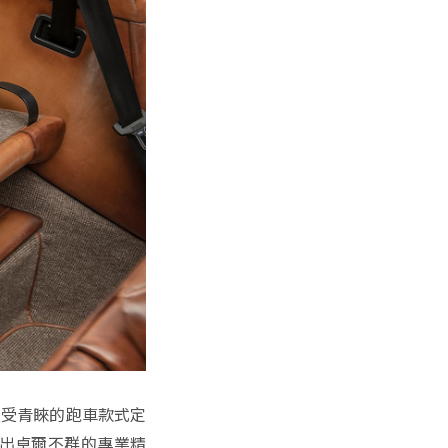
牌最受青睞的跑車款式定
出卓爾不群的專業精