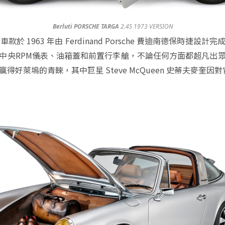
Berluti PORSCHE TARGA
2.4S 1973 VERSION
11 車款於 1963 年由 Ferdinand Porsche 費迪南德保時
中央RPM儀表、油箱蓋和前置行李艙，不論任何方面都超凡出
得好萊塢的青睞，其中巨星 Steve McQueen 史蒂夫麥奎因