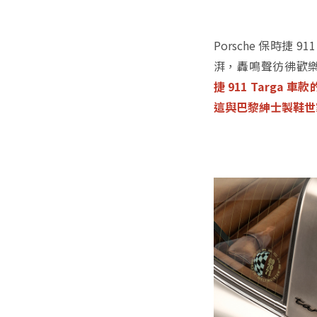
Porsche 保時
湃，轟鳴聲彷彿歡
捷 911 Targ
這與巴黎紳士製鞋世家 B