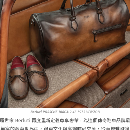
Berluti PORSCHE TARGA
2.4S 1973 VERSION
世家 Berluti 再度重新定義尊享奢華，為這個傳奇跑車品
趣無窮的奢華世界中，跑車文化與高端時尚交匯，從而優雅碰撞