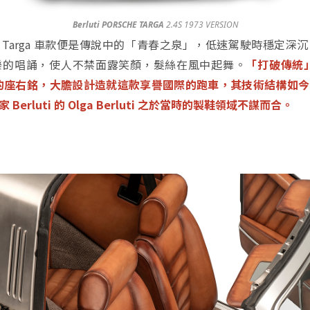
Berluti PORSCHE TARGA
2.4S 1973 VERSION
捷 911 Targa 車款便是傳說中的「青春之泉」，低速駕駛時穩定
樂的唱誦，使人不禁面露笑顏，髮絲在風中起舞。
「打破傳統」就
a 車款的座右銘，大膽設計造就這款享譽國際的跑車，其技術結構
erluti 的 Olga Berluti 之於當時的製鞋領域不謀而合。