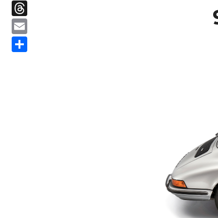
Threads
Email
分
享