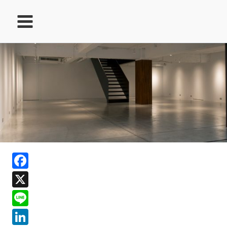
跳
至
主
要
內
容
ook
Facebook
In
X
ds
Line
LinkedIn